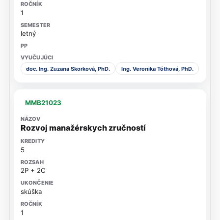
1
letný
doc. Ing. Zuzana Skorková, PhD.
Ing. Veronika Tóthová, PhD.
MMB21023
Rozvoj manažérskych zručností
5
2P + 2C
skúška
1