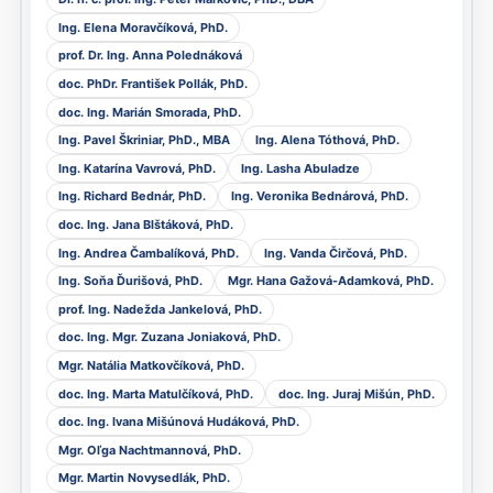
Ing. Elena Moravčíková, PhD.
prof. Dr. Ing. Anna Polednáková
doc. PhDr. František Pollák, PhD.
doc. Ing. Marián Smorada, PhD.
Ing. Pavel Škriniar, PhD., MBA
Ing. Alena Tóthová, PhD.
Ing. Katarína Vavrová, PhD.
Ing. Lasha Abuladze
Ing. Richard Bednár, PhD.
Ing. Veronika Bednárová, PhD.
doc. Ing. Jana Blštáková, PhD.
Ing. Andrea Čambalíková, PhD.
Ing. Vanda Čirčová, PhD.
Ing. Soňa Ďurišová, PhD.
Mgr. Hana Gažová-Adamková, PhD.
prof. Ing. Nadežda Jankelová, PhD.
doc. Ing. Mgr. Zuzana Joniaková, PhD.
Mgr. Natália Matkovčíková, PhD.
doc. Ing. Marta Matulčíková, PhD.
doc. Ing. Juraj Mišún, PhD.
doc. Ing. Ivana Mišúnová Hudáková, PhD.
Mgr. Oľga Nachtmannová, PhD.
Mgr. Martin Novysedlák, PhD.