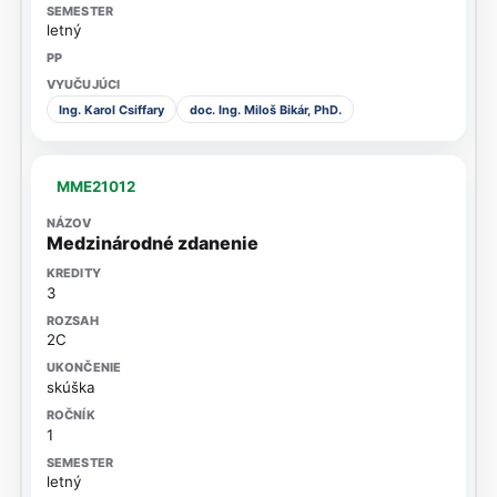
letný
Ing. Karol Csiffary
doc. Ing. Miloš Bikár, PhD.
MME21012
Medzinárodné zdanenie
3
2C
skúška
1
letný