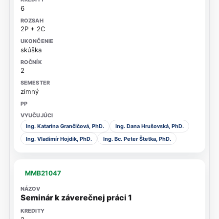
6
2P + 2C
skúška
2
zimný
Ing. Katarína Grančičová, PhD.
Ing. Dana Hrušovská, PhD.
Ing. Vladimír Hojdik, PhD.
Ing. Bc. Peter Štetka, PhD.
MMB21047
Seminár k záverečnej práci 1