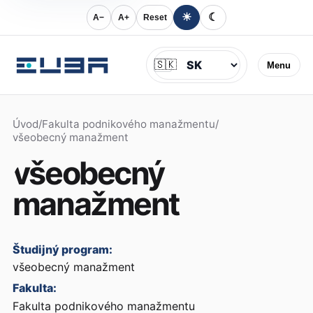
☀
☾
A−
A+
Reset
Jazyk
🇸🇰
Menu
Úvod
/
Fakulta podnikového manažmentu
/
všeobecný manažment
všeobecný
manažment
Študijný program:
všeobecný manažment
Fakulta:
Fakulta podnikového manažmentu