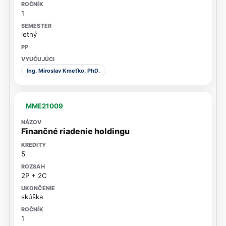
1
letný
Ing. Miroslav Kmeťko, PhD.
MME21009
Finančné riadenie holdingu
5
2P + 2C
skúška
1