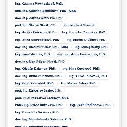
Ing. Katarína Procházková, PhD.
doc. Ing. Katarína Remeňová, PhD., MBA
doc. Ing. Zuzana Skorková, PhD.
prof. Ing. Štefan Slávik, CSc.
Ing. Norbert Súkeník
Ing. Natália Tarišková, PhD.
Ing. Branislav Zagoršek, PhD.
Ing. Diana Bednarčíková, PhD.
Ing. Benita Beláňová, PhD.
doc. Ing. Vladimír Bolek, PhD., MBA
Ing. Matej Černý, PhD.
Ing. Jana Filanová, PhD.
doc. Ing. Anna Hamranová, PhD.
doc. Ing. Mgr. Róbert Hanák, PhD.
Ing. Kristián Kalamen, PhD.
Ing. Nina Kocúrová, PhD.
doc. Ing. Anita Romanová, PhD.
Ing. Anikó Töröková, PhD.
Ing. Peter Zahradník, PhD.
Ing. Michal Zelina, PhD.
prof. Ing. Ľuboslav Szabo, CSc.
prof. PhDr. Miroslava Szarková, CSc.
PhDr. Ing. Sylvia Bukovová, PhD.
Ing. Lucia Čerňanová, PhD.
Ing. Stanislava Deáková, PhD.
doc. Ing. Mgr. Gabriela Dubcová, PhD.
prof. Ing. Eleonora Fendeková, PhD.