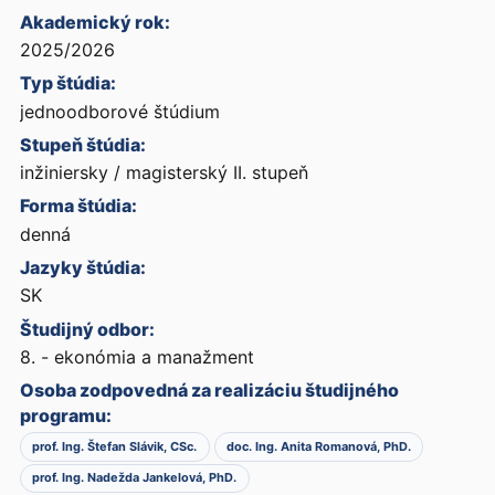
Akademický rok:
2025/2026
Typ štúdia:
jednoodborové štúdium
Stupeň štúdia:
inžiniersky / magisterský II. stupeň
Forma štúdia:
denná
Jazyky štúdia:
SK
Študijný odbor:
8. - ekonómia a manažment
Osoba zodpovedná za realizáciu študijného
programu:
prof. Ing. Štefan Slávik, CSc.
doc. Ing. Anita Romanová, PhD.
prof. Ing. Nadežda Jankelová, PhD.