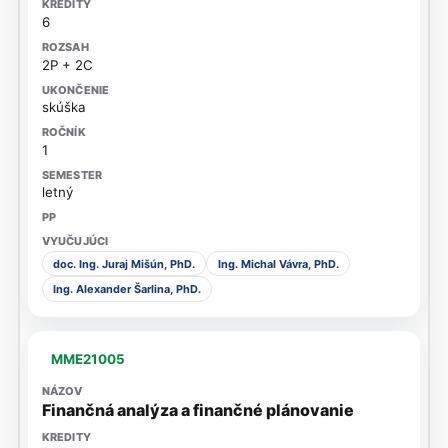
6
2P + 2C
skúška
1
letný
doc. Ing. Juraj Mišún, PhD.
Ing. Michal Vávra, PhD.
Ing. Alexander Šarlina, PhD.
MME21005
Finančná analýza a finančné plánovanie