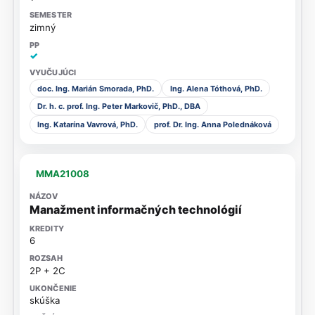
zimný
✓
doc. Ing. Marián Smorada, PhD.
Ing. Alena Tóthová, PhD.
Dr. h. c. prof. Ing. Peter Markovič, PhD., DBA
Ing. Katarína Vavrová, PhD.
prof. Dr. Ing. Anna Polednáková
MMA21008
Manažment informačných technológií
6
2P + 2C
skúška