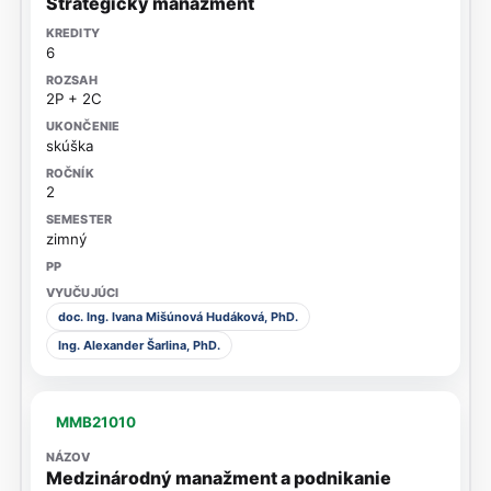
Strategický manažment
6
2P + 2C
skúška
2
zimný
doc. Ing. Ivana Mišúnová Hudáková, PhD.
Ing. Alexander Šarlina, PhD.
MMB21010
Medzinárodný manažment a podnikanie