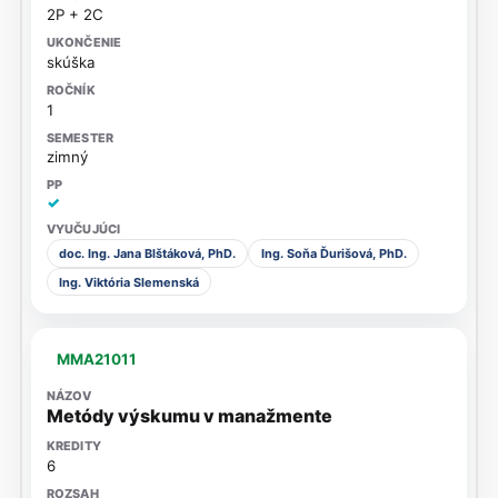
2P + 2C
skúška
1
zimný
✓
doc. Ing. Jana Blštáková, PhD.
Ing. Soňa Ďurišová, PhD.
Ing. Viktória Slemenská
MMA21011
Metódy výskumu v manažmente
6