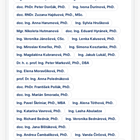
doc. PhDr. Peter Dorčák, PhD.
Ing. Ivona Ďurinová, PhD.
doc. RNDr. Zuzana Hajduová, PhD., MSc.
doc. Ing. Anna Harumová, PhD.
Ing. Sylvia Hrušková
Mgr. Nikoleta Hutmanová
doc. Ing. Eduard Hyránek, PhD.
Ing. Veronika Jánošová, CSc.
Ing. Lenka Kalusová, PhD.
Ing. Miroslav Kmeťko, PhD.
Ing. Simona Kosztanko, PhD.
Ing. Magdaléna Kubranová, PhD.
Ing. Jakub Lukáč, PhD.
Dr. h. c. prof. Ing. Peter Markovič, PhD., DBA
Ing. Elena Moravčíková, PhD.
prof. Dr. Ing. Anna Polednáková
doc. PhDr. František Pollák, PhD.
doc. Ing. Marián Smorada, PhD.
Ing. Pavel Škriniar, PhD., MBA
Ing. Alena Tóthová, PhD.
Ing. Katarína Vavrová, PhD.
Ing. Lasha Abuladze
Ing. Richard Bednár, PhD.
Ing. Veronika Bednárová, PhD.
doc. Ing. Jana Blštáková, PhD.
Ing. Andrea Čambalíková, PhD.
Ing. Vanda Čirčová, PhD.