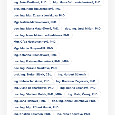
Ing. Soňa Ďurišová, PhD.
Mgr. Hana Gažová-Adamková, PhD.
prof. Ing. Nadežda Jankelová, PhD.
doc. Ing. Mgr. Zuzana Joniaková, PhD.
Mgr. Natália Matkovčíková, PhD.
doc. Ing. Marta Matulčíková, PhD.
doc. Ing. Juraj Mišún, PhD.
doc. Ing. Ivana Mišúnová Hudáková, PhD.
Mgr. Oľga Nachtmannová, PhD.
Mgr. Martin Novysedlák, PhD.
Ing. Katarína Procházková, PhD.
doc. Ing. Katarína Remeňová, PhD., MBA
doc. Ing. Zuzana Skorková, PhD.
prof. Ing. Štefan Slávik, CSc.
Ing. Norbert Súkeník
Ing. Natália Tarišková, PhD.
Ing. Branislav Zagoršek, PhD.
Ing. Diana Bednarčíková, PhD.
Ing. Benita Beláňová, PhD.
doc. Ing. Vladimír Bolek, PhD., MBA
Ing. Matej Černý, PhD.
Ing. Jana Filanová, PhD.
doc. Ing. Anna Hamranová, PhD.
doc. Ing. Mgr. Róbert Hanák, PhD.
Ing. Kristián Kalamen, PhD.
Ing. Nina Kocúrová, PhD.