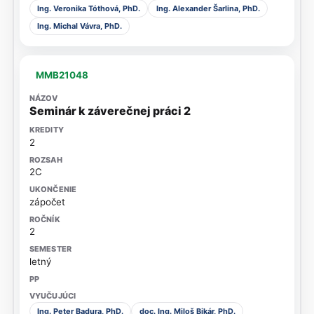
Ing. Veronika Tóthová, PhD.
Ing. Alexander Šarlina, PhD.
Ing. Michal Vávra, PhD.
MMB21048
Seminár k záverečnej práci 2
2
2C
zápočet
2
letný
Ing. Peter Badura, PhD.
doc. Ing. Miloš Bikár, PhD.