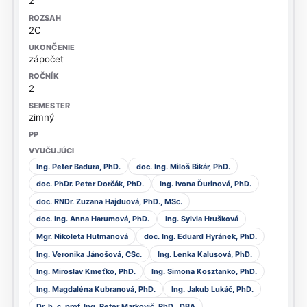
2
2C
zápočet
2
zimný
Ing. Peter Badura, PhD.
doc. Ing. Miloš Bikár, PhD.
doc. PhDr. Peter Dorčák, PhD.
Ing. Ivona Ďurinová, PhD.
doc. RNDr. Zuzana Hajduová, PhD., MSc.
doc. Ing. Anna Harumová, PhD.
Ing. Sylvia Hrušková
Mgr. Nikoleta Hutmanová
doc. Ing. Eduard Hyránek, PhD.
Ing. Veronika Jánošová, CSc.
Ing. Lenka Kalusová, PhD.
Ing. Miroslav Kmeťko, PhD.
Ing. Simona Kosztanko, PhD.
Ing. Magdaléna Kubranová, PhD.
Ing. Jakub Lukáč, PhD.
Dr. h. c. prof. Ing. Peter Markovič, PhD., DBA