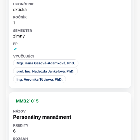
skúška
1
zimný
✓
Mgr. Hana Gažová-Adamková, PhD.
prof. Ing. Nadežda Jankelová, PhD.
Ing. Veronika Tóthová, PhD.
MMB21015
Personálny manažment
6