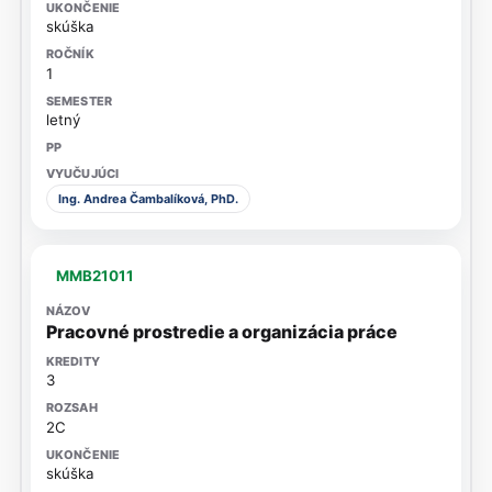
skúška
1
letný
Ing. Andrea Čambalíková, PhD.
MMB21011
Pracovné prostredie a organizácia práce
3
2C
skúška