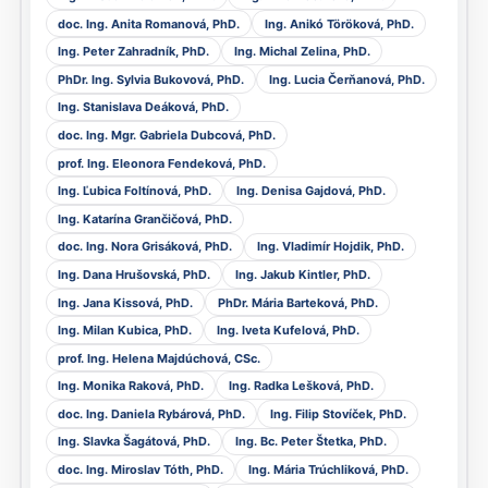
doc. Ing. Anita Romanová, PhD.
Ing. Anikó Töröková, PhD.
Ing. Peter Zahradník, PhD.
Ing. Michal Zelina, PhD.
PhDr. Ing. Sylvia Bukovová, PhD.
Ing. Lucia Čerňanová, PhD.
Ing. Stanislava Deáková, PhD.
doc. Ing. Mgr. Gabriela Dubcová, PhD.
prof. Ing. Eleonora Fendeková, PhD.
Ing. Ľubica Foltínová, PhD.
Ing. Denisa Gajdová, PhD.
Ing. Katarína Grančičová, PhD.
doc. Ing. Nora Grisáková, PhD.
Ing. Vladimír Hojdik, PhD.
Ing. Dana Hrušovská, PhD.
Ing. Jakub Kintler, PhD.
Ing. Jana Kissová, PhD.
PhDr. Mária Barteková, PhD.
Ing. Milan Kubica, PhD.
Ing. Iveta Kufelová, PhD.
prof. Ing. Helena Majdúchová, CSc.
Ing. Monika Raková, PhD.
Ing. Radka Lešková, PhD.
doc. Ing. Daniela Rybárová, PhD.
Ing. Filip Stovíček, PhD.
Ing. Slavka Šagátová, PhD.
Ing. Bc. Peter Štetka, PhD.
doc. Ing. Miroslav Tóth, PhD.
Ing. Mária Trúchliková, PhD.