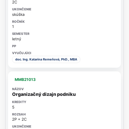
2C
skúška
1
letný
doc. Ing. Katarína Remeňová, PhD., MBA
MMB21013
Organizačný dizajn podniku
5
2P + 2C