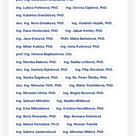
Ing. Ľubica Foltínová, PhD.
Ing. Denisa Gajdová, PhD.
Ing. Katarína Grančičová, PhD.
doc. Ing. Nora Grisáková, PhD.
Ing. Vladimír Hojdik, PhD.
Ing. Dana Hrušovská, PhD.
Ing. Jakub Kintler, PhD.
Ing. Jana Kissová, PhD.
PhDr. Mária Barteková, PhD.
Ing. Milan Kubica, PhD.
Ing. Iveta Kufelová, PhD.
prof. Ing. Helena Majdúchová, CSc.
Ing. Monika Raková, PhD.
Ing. Radka Lešková, PhD.
doc. Ing. Daniela Rybárová, PhD.
Ing. Filip Stovíček, PhD.
Ing. Slavka Šagátová, PhD.
Ing. Bc. Peter Štetka, PhD.
doc. Ing. Miroslav Tóth, PhD.
Ing. Mária Trúchliková, PhD.
Ing. Miroslav Uhliar, PhD.
Ing. Brigita Boorová, PhD.
Ing. Samuel Mihalčín
Ing. Natália Mišíková
Ing. Ema Mikulášová
Ing. Kristína Horváthová, PhD.
Ing. Boris Rumanko, PhD.
Mgr. Romana Sobotová
Ing. Matúš Hornáček, Ph.D.
Ing. Roman Tranžík
Ing. Sabina Janikovičová
Ing. Miroslav Mikloš, PhD.