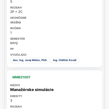
5
2P + 2C
skúška
1
letný
doc. Ing. Juraj Mišún, PhD.
Ing. Oldřich Kovář
MMB21007
Manažérske simulácie
3