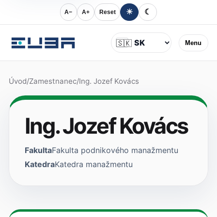
☀
☾
A−
A+
Reset
Jazyk
🇸🇰
Menu
Úvod
/
Zamestnanec
/
Ing. Jozef Kovács
Ing. Jozef Kovács
Fakulta
Fakulta podnikového manažmentu
Katedra
Katedra manažmentu