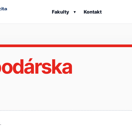
ita
Fakulty
Kontakt
▾
odárska
.