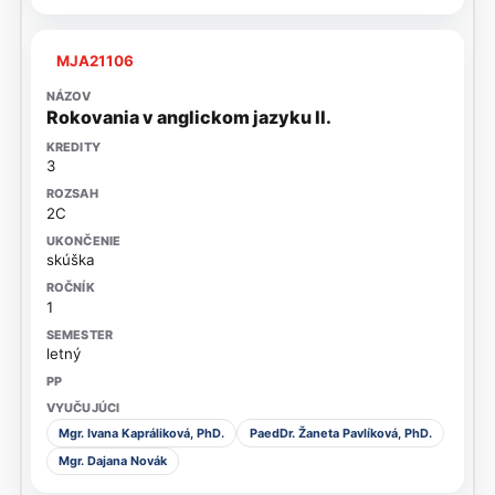
MJA21106
Rokovania v anglickom jazyku II.
3
2C
skúška
1
letný
Mgr. Ivana Kapráliková, PhD.
PaedDr. Žaneta Pavlíková, PhD.
Mgr. Dajana Novák