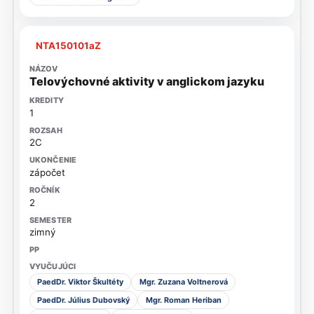
NTA150101aZ
Telovýchovné aktivity v anglickom jazyku
1
2C
zápočet
2
zimný
PaedDr. Viktor Škultéty
Mgr. Zuzana Voltnerová
PaedDr. Július Dubovský
Mgr. Roman Heriban