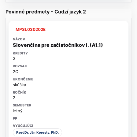
Povinné predmety - Cudzí jazyk 2
MPSL030202E
Slovenčina pre začiatočníkov I. (A1.1)
3
2C
skúška
2
letný
PaedDr. Ján Keresty, PhD.