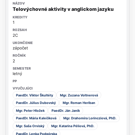
Telovýchovné aktivity v anglickom jazyku
1
2C
zápočet
2
letný
PaedDr. Viktor Škultéty
Mgr. Zuzana Voltnerová
PaedDr. Július Dubovský
Mgr. Roman Heriban
Mgr. Peter Hložek
PaedDr. Ján Janík
PaedDr. Mária Kalečíková
Mgr. Drahomíra Lorincziová, PhD.
Mgr. Saša Orviský
Mgr. Katarína Péliová, PhD.
PaedDr. Lenka Podgórska