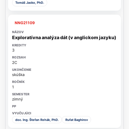
Tomáš Jacko, PhD.
NNG21109
Exploratívna analýza dát (v anglickom jazyku)
3
2C
skúška
1
zimný
doc. Ing. Štefan Rehák, PhD.
Rufat Baghirov