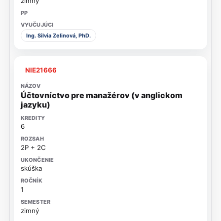
zimný
Ing. Silvia Zelinová, PhD.
NIE21666
Účtovníctvo pre manažérov (v anglickom
jazyku)
6
2P + 2C
skúška
1
zimný