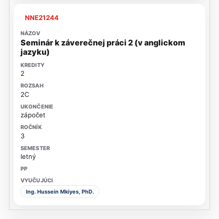
NNE21244
Seminár k záverečnej práci 2 (v anglickom
jazyku)
2
2C
zápočet
3
letný
Ing. Hussein Mkiyes, PhD.