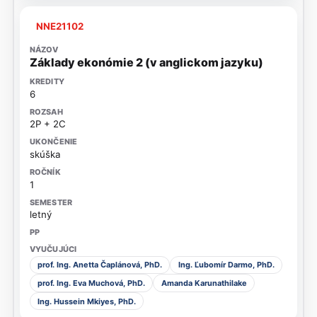
NNE21102
Základy ekonómie 2 (v anglickom jazyku)
6
2P + 2C
skúška
1
letný
prof. Ing. Anetta Čaplánová, PhD.
Ing. Ľubomír Darmo, PhD.
prof. Ing. Eva Muchová, PhD.
Amanda Karunathilake
Ing. Hussein Mkiyes, PhD.