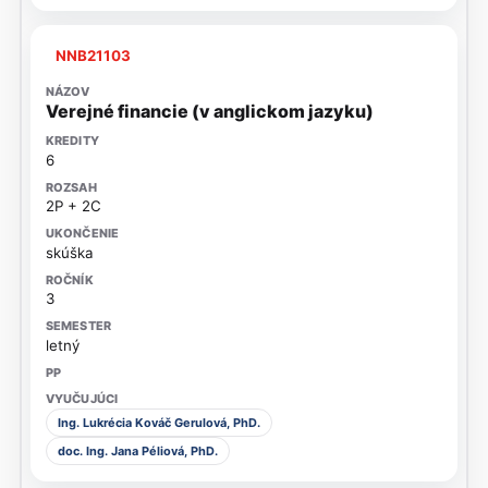
NNB21103
Verejné financie (v anglickom jazyku)
6
2P + 2C
skúška
3
letný
Ing. Lukrécia Kováč Gerulová, PhD.
doc. Ing. Jana Péliová, PhD.