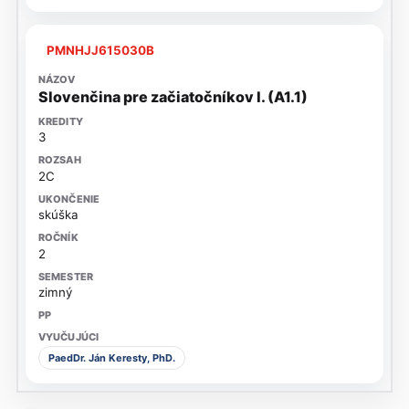
PMNHJJ615030B
Slovenčina pre začiatočníkov I. (A1.1)
3
2C
skúška
2
zimný
PaedDr. Ján Keresty, PhD.