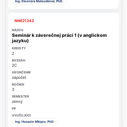
Ing. Eleonóra Matoušková, PhD.
NNE21243
Seminár k záverečnej práci 1 (v anglickom
jazyku)
2
2C
zápočet
3
zimný
Ing. Hussein Mkiyes, PhD.