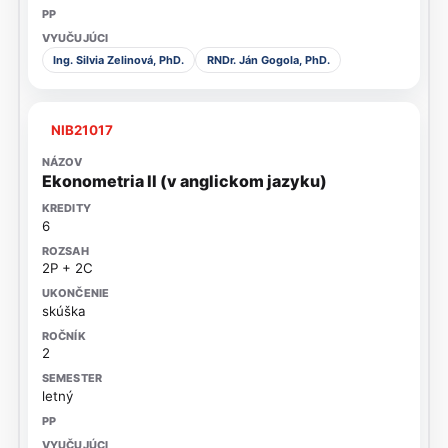
Ing. Silvia Zelinová, PhD.
RNDr. Ján Gogola, PhD.
NIB21017
Ekonometria II (v anglickom jazyku)
6
2P + 2C
skúška
2
letný