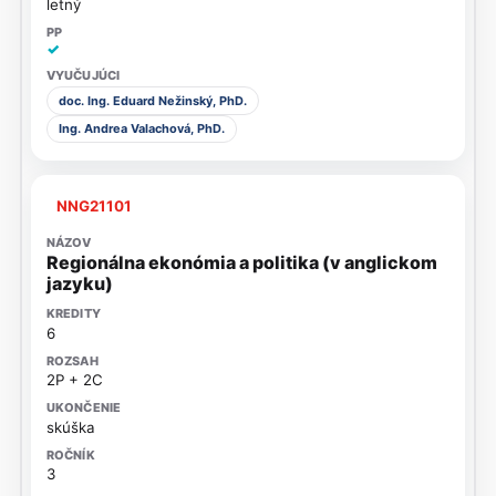
letný
✓
doc. Ing. Eduard Nežinský, PhD.
Ing. Andrea Valachová, PhD.
NNG21101
Regionálna ekonómia a politika (v anglickom
jazyku)
6
2P + 2C
skúška
3