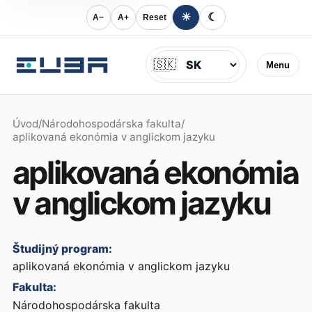
☀
☾
A−
A+
Reset
Jazyk
🇸🇰
Menu
Úvod
/
Národohospodárska fakulta
/
aplikovaná ekonómia v anglickom jazyku
aplikovaná ekonómia
v anglickom jazyku
Študijný program:
aplikovaná ekonómia v anglickom jazyku
Fakulta:
Národohospodárska fakulta