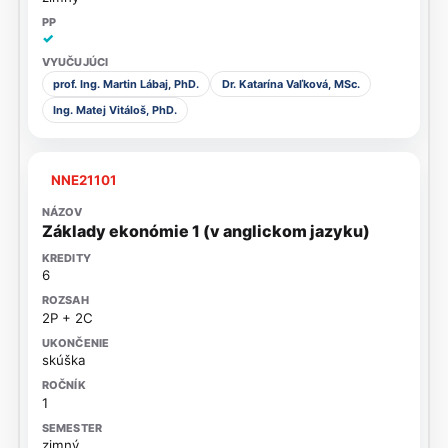
✓
prof. Ing. Martin Lábaj, PhD.
Dr. Katarína Vaľková, MSc.
Ing. Matej Vitáloš, PhD.
NNE21101
Základy ekonómie 1 (v anglickom jazyku)
6
2P + 2C
skúška
1
zimný