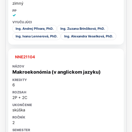
zimný
✓
Ing. Andrej Přívara, PhD.
Ing. Zuzana Brinčíková, PhD.
Ing. Ivana Lennerová, PhD.
Ing. Alexandra Veselková, PhD.
NNE21104
Makroekonómia (v anglickom jazyku)
6
2P + 2C
skúška
2