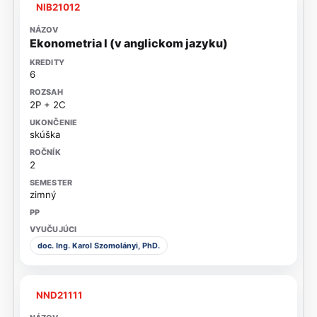
NIB21012
Ekonometria I (v anglickom jazyku)
6
2P + 2C
skúška
2
zimný
doc. Ing. Karol Szomolányi, PhD.
NND21111