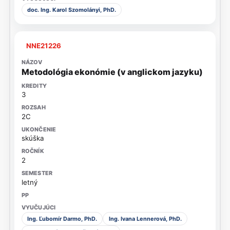
doc. Ing. Karol Szomolányi, PhD.
NNE21226
Metodológia ekonómie (v anglickom jazyku)
3
2C
skúška
2
letný
Ing. Ľubomír Darmo, PhD.
Ing. Ivana Lennerová, PhD.