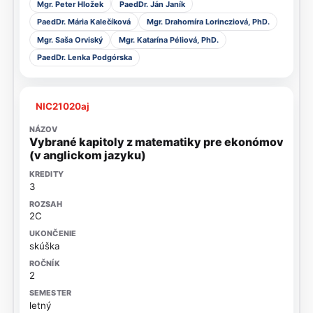
Mgr. Peter Hložek
PaedDr. Ján Janík
PaedDr. Mária Kalečíková
Mgr. Drahomíra Lorincziová, PhD.
Mgr. Saša Orviský
Mgr. Katarína Péliová, PhD.
PaedDr. Lenka Podgórska
NIC21020aj
Vybrané kapitoly z matematiky pre ekonómov
(v anglickom jazyku)
3
2C
skúška
2
letný