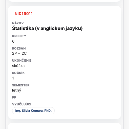
NID15011
Štatistika (v anglickom jazyku)
6
2P + 2C
skúška
1
letný
Ing. Silvia Komara, PhD.