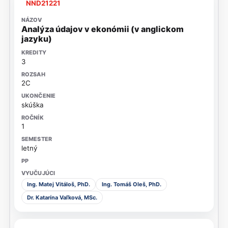
NND21221
Analýza údajov v ekonómii (v anglickom
jazyku)
3
2C
skúška
1
letný
Ing. Matej Vitáloš, PhD.
Ing. Tomáš Oleš, PhD.
Dr. Katarína Vaľková, MSc.