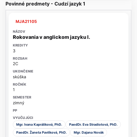
Povinné predmety - Cudzí jazyk 1
MJA21105
Rokovania v anglickom jazyku I.
3
2C
skúška
1
zimný
Mgr. Ivana Kapráliková, PhD.
PaedDr. Eva Stradiotová, PhD.
PaedDr. Žaneta Pavlíková, PhD.
Mgr. Dajana Novák