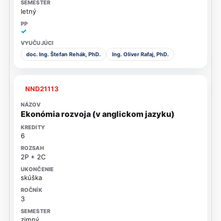
letný
✓
doc. Ing. Štefan Rehák, PhD.
Ing. Oliver Rafaj, PhD.
NND21113
Ekonómia rozvoja (v anglickom jazyku)
6
2P + 2C
skúška
3
zimný