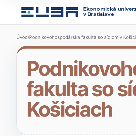
Ekonomická univerz
v Bratislave
Úvod
/
Podnikovohospodárska fakulta so sídlom v Košic
Podnikovoh
fakulta so s
Košiciach