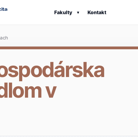
ita
Fakulty
Kontakt
▾
iach
ospodárska
ídlom v