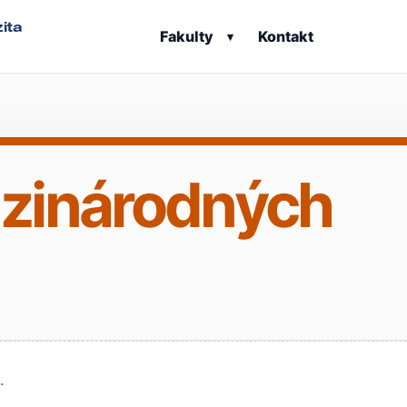
ita
Fakulty
Kontakt
▾
dzinárodných
.