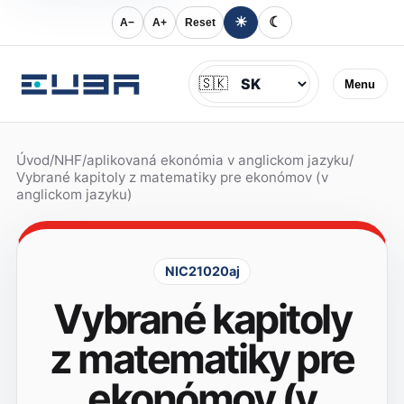
☀
☾
A−
A+
Reset
Jazyk
🇸🇰
Menu
Úvod
/
NHF
/
aplikovaná ekonómia v anglickom jazyku
/
Vybrané kapitoly z matematiky pre ekonómov (v
anglickom jazyku)
NIC21020aj
Vybrané kapitoly
z matematiky pre
ekonómov (v