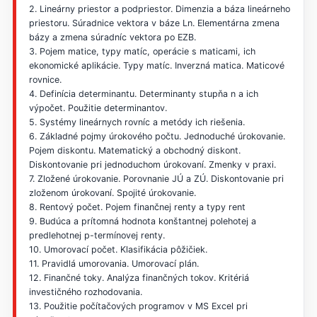
2. Lineárny priestor a podpriestor. Dimenzia a báza lineárneho
priestoru. Súradnice vektora v báze Ln. Elementárna zmena
bázy a zmena súradníc vektora po EZB.
3. Pojem matice, typy matíc, operácie s maticami, ich
ekonomické aplikácie. Typy matíc. Inverzná matica. Maticové
rovnice.
4. Definícia determinantu. Determinanty stupňa n a ich
výpočet. Použitie determinantov.
5. Systémy lineárnych rovníc a metódy ich riešenia.
6. Základné pojmy úrokového počtu. Jednoduché úrokovanie.
Pojem diskontu. Matematický a obchodný diskont.
Diskontovanie pri jednoduchom úrokovaní. Zmenky v praxi.
7. Zložené úrokovanie. Porovnanie JÚ a ZÚ. Diskontovanie pri
zloženom úrokovaní. Spojité úrokovanie.
8. Rentový počet. Pojem finančnej renty a typy rent
9. Budúca a prítomná hodnota konštantnej polehotej a
predlehotnej p-termínovej renty.
10. Umorovací počet. Klasifikácia pôžičiek.
11. Pravidlá umorovania. Umorovací plán.
12. Finančné toky. Analýza finančných tokov. Kritériá
investičného rozhodovania.
13. Použitie počítačových programov v MS Excel pri