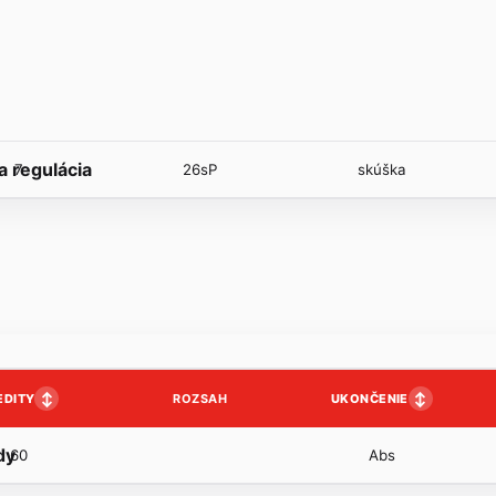
 a regulácia
7
26sP
skúška
↕
↕
EDITY
UKONČENIE
ROZSAH
dy
60
Abs