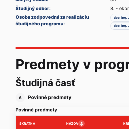
Študijný odbor:
8. - ek
Osoba zodpovedná za realizáciu
doc. Ing. 
študijného programu:
doc. Ing. 
Predmety v prog
Študijná časť
Povinné predmety
A
Povinné predmety
↕
NÁZOV
KR
SKRATKA