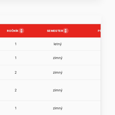
↕
↕
ROČNÍK
SEMESTER
PP
1
letný
1
zimný
2
zimný
2
zimný
1
zimný