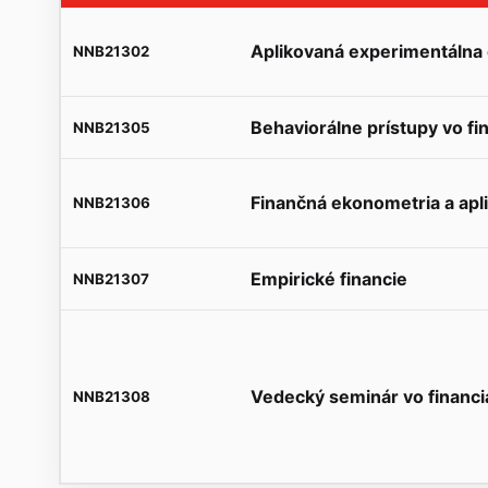
Aplikovaná experimentálna
NNB21302
Behaviorálne prístupy vo fi
NNB21305
Finančná ekonometria a apl
NNB21306
Empirické financie
NNB21307
Vedecký seminár vo financi
NNB21308