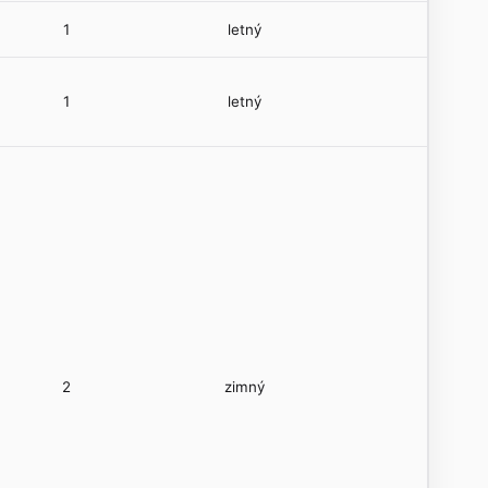
1
letný
1
letný
2
zimný