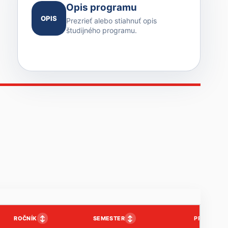
Opis programu
OPIS
Prezrieť alebo stiahnuť opis
študijného programu.
↕
↕
ROČNÍK
SEMESTER
PP