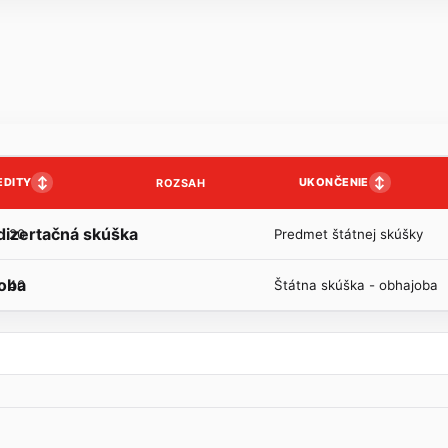
↕
↕
EDITY
UKONČENIE
ROZSAH
 dizertačná skúška
20
Predmet štátnej skúšky
joba
40
Štátna skúška - obhajoba