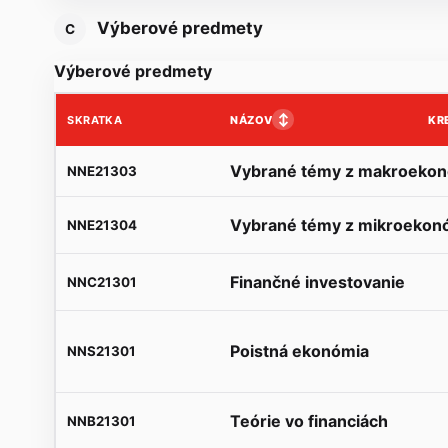
Výberové predmety
C
Výberové predmety
↕
NÁZOV
KR
SKRATKA
Vybrané témy z makroeko
NNE21303
Vybrané témy z mikroekon
NNE21304
Finančné investovanie
NNC21301
Poistná ekonómia
NNS21301
Teórie vo financiách
NNB21301