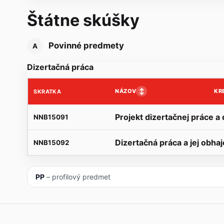
Štátne skúšky
Povinné predmety
A
Dizertačná práca
↕
NÁZOV
KR
SKRATKA
Projekt dizertačnej práce a
NNB15091
Dizertačná práca a jej obha
NNB15092
PP
– profilový predmet