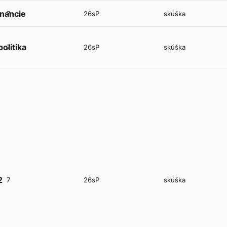
inancie
7
26sP
skúška
olitika
7
26sP
skúška
2
7
26sP
skúška