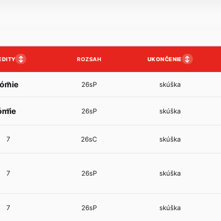
↕
↕
EDITY
UKONČENIE
ROZSAH
nómie
7
26sP
skúška
ómie
7
26sP
skúška
7
26sC
skúška
7
26sP
skúška
7
26sP
skúška