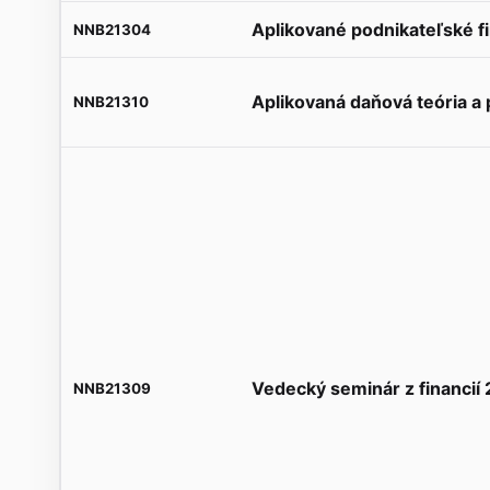
Aplikované podnikateľské f
NNB21304
Aplikovaná daňová teória a p
NNB21310
Vedecký seminár z financií 
NNB21309