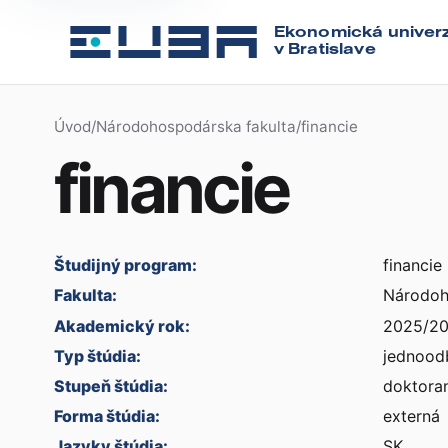
Ekonomická univerz
v Bratislave
Úvod
/
Národohospodárska fakulta
/
financie
financie
Študijný program:
financie
Fakulta:
Národoh
Akademický rok:
2025/2
Typ štúdia:
jednood
Stupeň štúdia:
doktoran
Forma štúdia:
externá
Jazyky štúdia:
SK