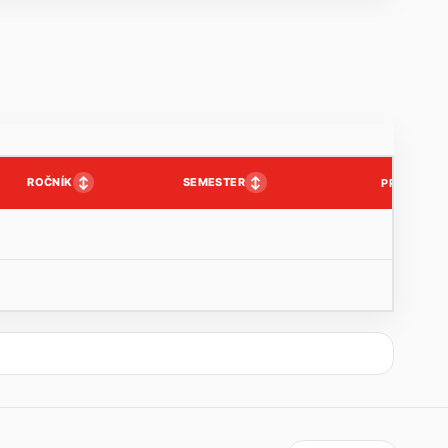
↕
↕
ROČNÍK
SEMESTER
PP