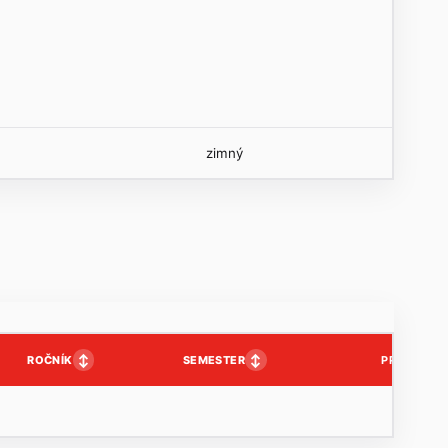
zimný
↕
↕
ROČNÍK
SEMESTER
PP