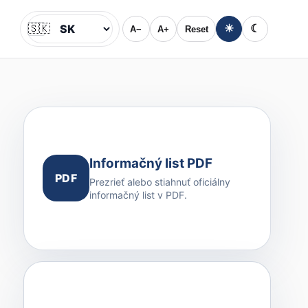
🇸🇰
☀
☾
A−
A+
Reset
Jazyk
Informačný list PDF
PDF
Prezrieť alebo stiahnuť oficiálny
informačný list v PDF.