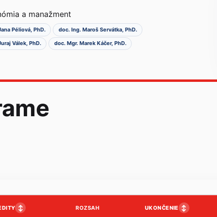
onómia a manažment
Jana Péliová, PhD.
doc. Ing. Maroš Servátka, PhD.
Juraj Válek, PhD.
doc. Mgr. Marek Káčer, PhD.
rame
↕
↕
EDITY
UKONČENIE
ROZSAH