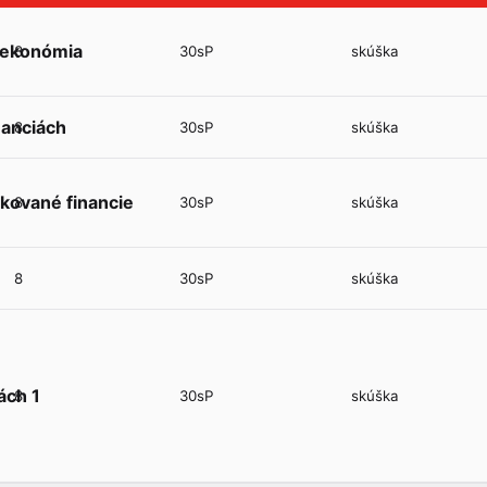
 ekonómia
8
30sP
skúška
nanciách
8
30sP
skúška
ikované financie
8
30sP
skúška
8
30sP
skúška
ách 1
8
30sP
skúška