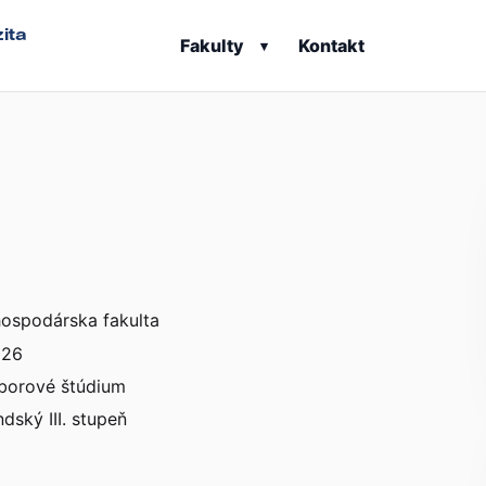
ita
Fakulty
Kontakt
▾
ospodárska fakulta
026
borové štúdium
dský III. stupeň