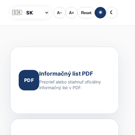
🇸🇰
☀
☾
A−
A+
Reset
Jazyk
Informačný list PDF
PDF
Prezrieť alebo stiahnuť oficiálny
informačný list v PDF.