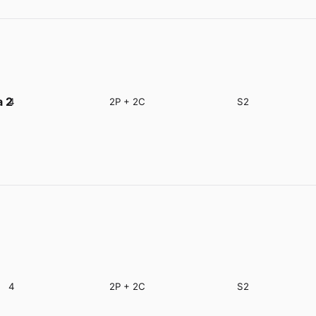
a 2
4
2P + 2C
S2
4
2P + 2C
S2