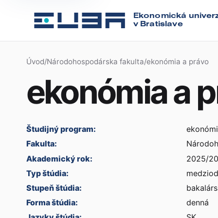
Ekonomická univerz
v Bratislave
Úvod
/
Národohospodárska fakulta
/
ekonómia a právo
ekonómia a p
Študijný program:
ekonómi
Fakulta:
Národoh
Akademický rok:
2025/2
Typ štúdia:
medziod
Stupeň štúdia:
bakalárs
Forma štúdia:
denná
Jazyky štúdia:
SK