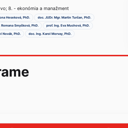
ávo; 8. - ekonómia a manažment
ona Heseková, PhD.
doc. JUDr. Mgr. Martin Turčan, PhD.
. Romana Smyčková, PhD.
prof. Ing. Eva Muchová, PhD.
el Novák, PhD.
doc. Ing. Karol Morvay, PhD.
rame