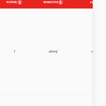
↕
↕
ROČNÍK
SEMESTER
PP
1
zimný
✓