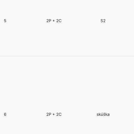
5
2P + 2C
S2
6
2P + 2C
skúška