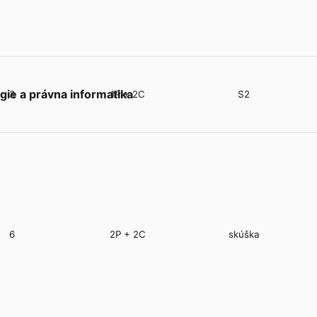
gie a právna informatika
3
1P + 2C
S2
6
2P + 2C
skúška