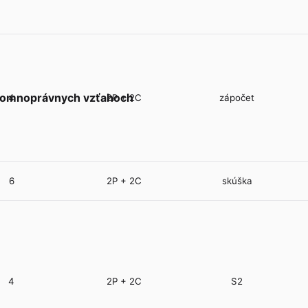
kromnoprávnych vzťahoch
4
2P + 2C
zápočet
6
2P + 2C
skúška
4
2P + 2C
S2