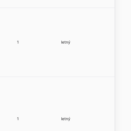
1
letný
1
letný