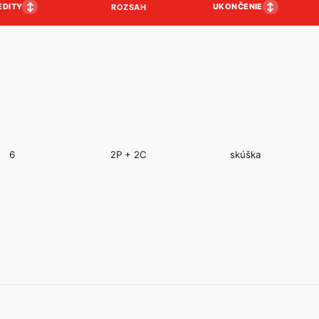
↕
↕
EDITY
UKONČENIE
ROZSAH
6
2P + 2C
skúška