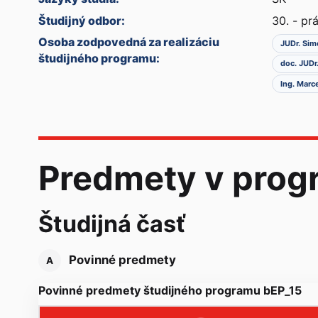
Študijný odbor:
30. - pr
Osoba zodpovedná za realizáciu
JUDr. Sim
študijného programu:
doc. JUDr
Ing. Marc
Predmety v prog
Študijná časť
Povinné predmety
A
Povinné predmety študijného programu bEP_15