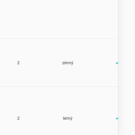
2
zimný
✓
2
letný
✓