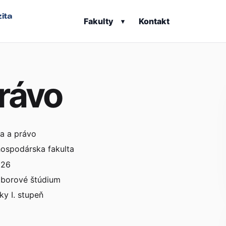
ita
Fakulty
Kontakt
▾
rávo
a a právo
ospodárska fakulta
026
borové štúdium
ky I. stupeň