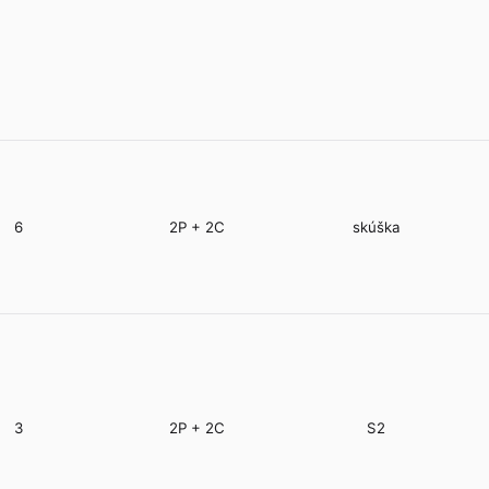
6
2P + 2C
skúška
3
2P + 2C
S2