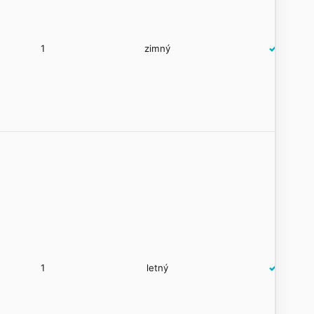
1
zimný
✓
1
letný
✓