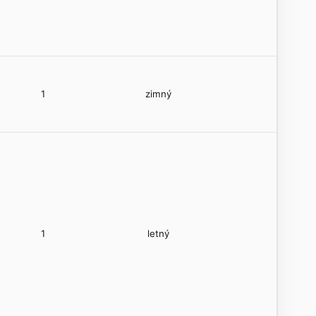
1
zimný
1
letný