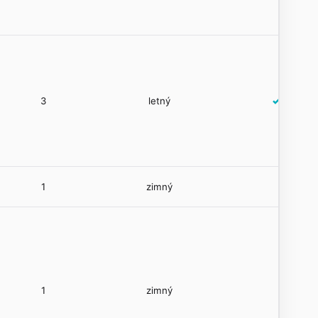
3
letný
✓
1
zimný
1
zimný