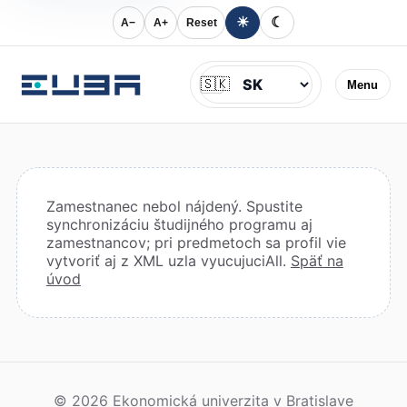
☀
☾
A−
A+
Reset
Jazyk
🇸🇰
Menu
Zamestnanec nebol nájdený. Spustite
synchronizáciu študijného programu aj
zamestnancov; pri predmetoch sa profil vie
vytvoriť aj z XML uzla vyucujuciAll.
Späť na
úvod
© 2026 Ekonomická univerzita v Bratislave