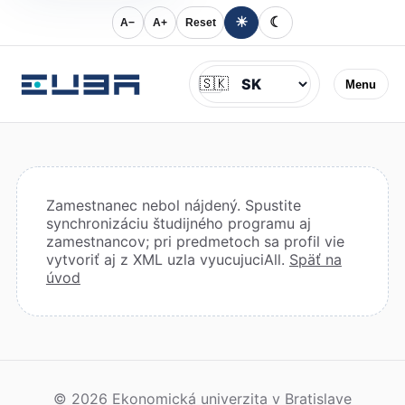
☀
☾
A−
A+
Reset
Jazyk
🇸🇰
Menu
Zamestnanec nebol nájdený. Spustite
synchronizáciu študijného programu aj
zamestnancov; pri predmetoch sa profil vie
vytvoriť aj z XML uzla vyucujuciAll.
Späť na
úvod
© 2026 Ekonomická univerzita v Bratislave