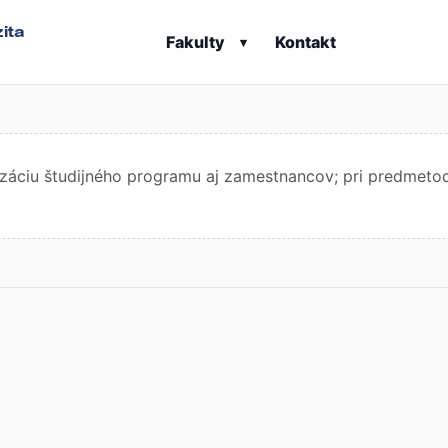
ita
Fakulty
Kontakt
▾
áciu študijného programu aj zamestnancov; pri predmetoch 