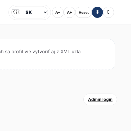
🇸🇰
☀
☾
A−
A+
Reset
Jazyk
sa profil vie vytvoriť aj z XML uzla
Admin login