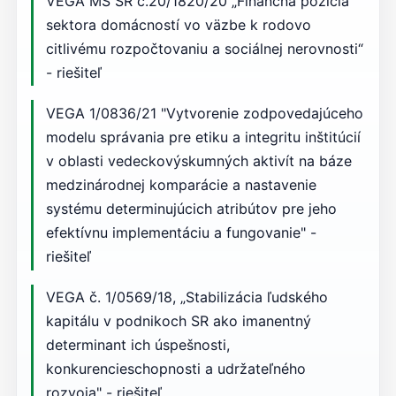
VEGA MŠ SR č.20/1820/20 „Finančná pozícia
sektora domácností vo väzbe k rodovo
citlivému rozpočtovaniu a sociálnej nerovnosti“
- riešiteľ
VEGA 1/0836/21 "Vytvorenie zodpovedajúceho
modelu správania pre etiku a integritu inštitúcií
v oblasti vedeckovýskumných aktivít na báze
medzinárodnej komparácie a nastavenie
systému determinujúcich atribútov pre jeho
efektívnu implementáciu a fungovanie" -
riešiteľ
VEGA č. 1/0569/18, „Stabilizácia ľudského
kapitálu v podnikoch SR ako imanentný
determinant ich úspešnosti,
konkurencieschopnosti a udržateľného
rozvoja" - riešiteľ