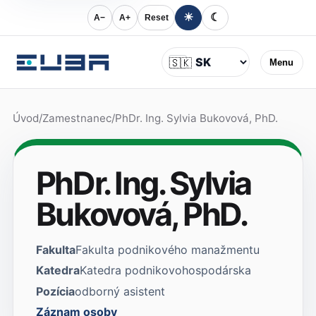
☀
☾
A−
A+
Reset
Jazyk
🇸🇰
Menu
Úvod
/
Zamestnanec
/
PhDr. Ing. Sylvia Bukovová, PhD.
PhDr. Ing. Sylvia
Bukovová, PhD.
Fakulta
Fakulta podnikového manažmentu
Katedra
Katedra podnikovohospodárska
Pozícia
odborný asistent
Záznam osoby