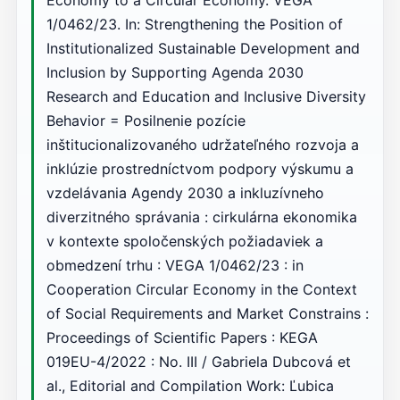
Economy to a Circular Economy. VEGA
1/0462/23. In: Strengthening the Position of
Institutionalized Sustainable Development and
Inclusion by Supporting Agenda 2030
Research and Education and Inclusive Diversity
Behavior = Posilnenie pozície
inštitucionalizovaného udržateľného rozvoja a
inklúzie prostredníctvom podpory výskumu a
vzdelávania Agendy 2030 a inkluzívneho
diverzitného správania : cirkulárna ekonomika
v kontexte spoločenských požiadaviek a
obmedzení trhu : VEGA 1/0462/23 : in
Cooperation Circular Economy in the Context
of Social Requirements and Market Constrains :
Proceedings of Scientific Papers : KEGA
019EU-4/2022 : No. III / Gabriela Dubcová et
al., Editorial and Compilation Work: Ľubica