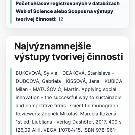
Počet ohlasov registrovaných v databázach
Web of Science alebo Scopus na výstupy
tvorivej činnosti:
12
Najvýznamnejšie
výstupy tvorivej činnosti
BUKOVOVÁ, Sylvia - DEÁKOVÁ, Stanislava -
DUBCOVÁ, Gabriela - KISSOVÁ, Jana - KUBICA,
Milan - MATUŠOVIČ, Martin. Applying social
innovation - the successful way to sustainable
and competitive firms : scientific monograph.
Reviewers: Zdeněk Mikoláš, Marcela Kožená.
1st ed. Ljubljana : Verlag Dashöfer, 2017. 409 s.
[26,09 AH]. VEGA 1/0784/15. ISBN 978-961-