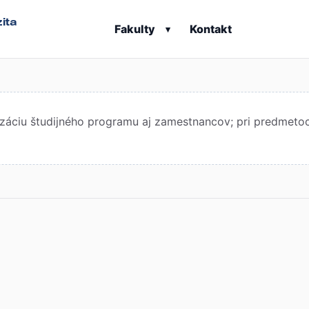
ita
Fakulty
Kontakt
▾
áciu študijného programu aj zamestnancov; pri predmetoch 