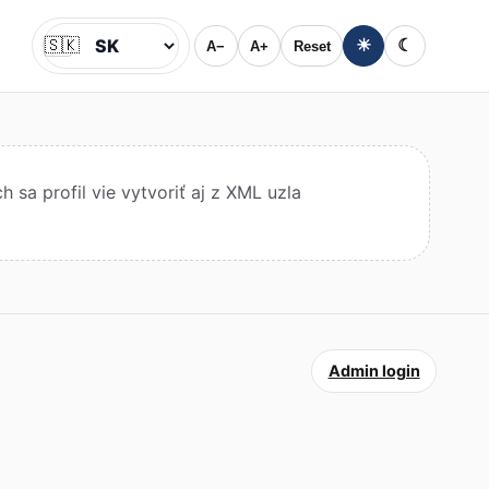
🇸🇰
☀
☾
A−
A+
Reset
Jazyk
sa profil vie vytvoriť aj z XML uzla
Admin login