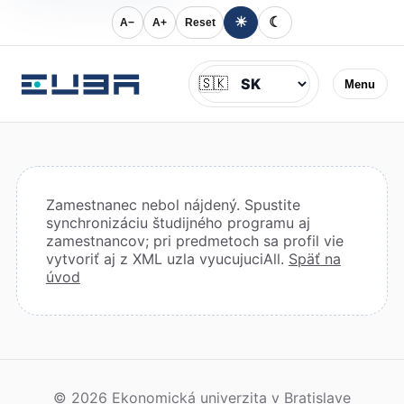
☀
☾
A−
A+
Reset
Jazyk
🇸🇰
Menu
Zamestnanec nebol nájdený. Spustite
synchronizáciu študijného programu aj
zamestnancov; pri predmetoch sa profil vie
vytvoriť aj z XML uzla vyucujuciAll.
Späť na
úvod
© 2026 Ekonomická univerzita v Bratislave