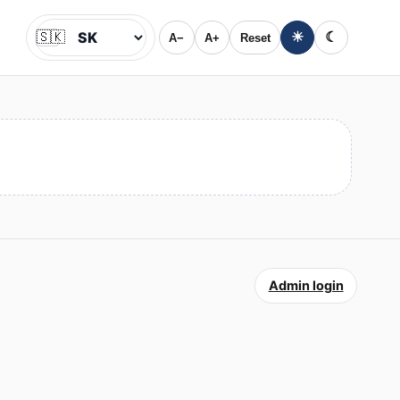
🇸🇰
☀
☾
A−
A+
Reset
Jazyk
Admin login