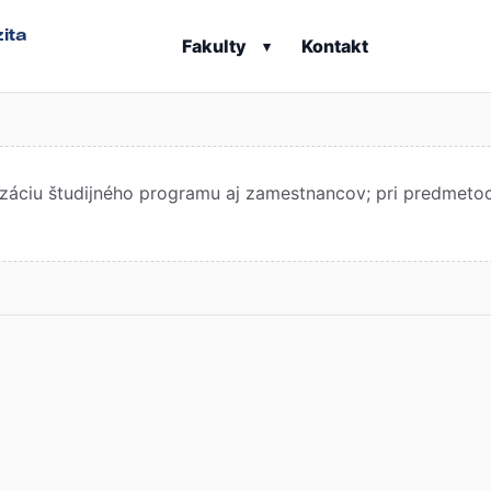
ita
Fakulty
Kontakt
▾
áciu študijného programu aj zamestnancov; pri predmetoch 