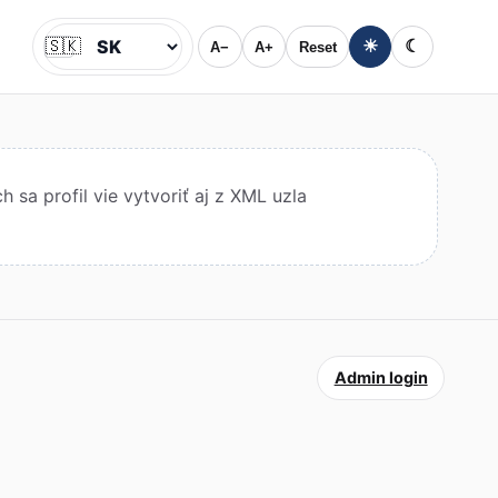
🇸🇰
☀
☾
A−
A+
Reset
Jazyk
sa profil vie vytvoriť aj z XML uzla
Admin login