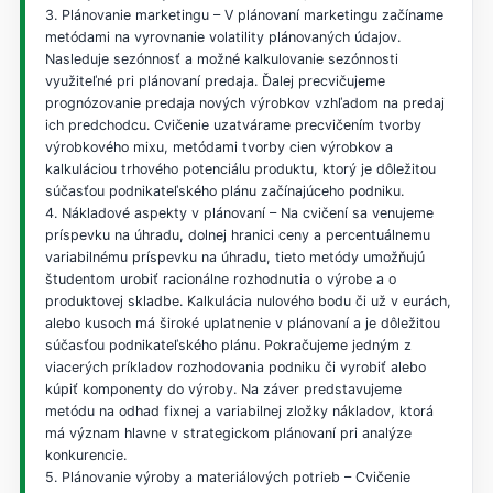
3. Plánovanie marketingu – V plánovaní marketingu začíname
metódami na vyrovnanie volatility plánovaných údajov.
Nasleduje sezónnosť a možné kalkulovanie sezónnosti
využiteľné pri plánovaní predaja. Ďalej precvičujeme
prognózovanie predaja nových výrobkov vzhľadom na predaj
ich predchodcu. Cvičenie uzatvárame precvičením tvorby
výrobkového mixu, metódami tvorby cien výrobkov a
kalkuláciou trhového potenciálu produktu, ktorý je dôležitou
súčasťou podnikateľského plánu začínajúceho podniku.
4. Nákladové aspekty v plánovaní – Na cvičení sa venujeme
príspevku na úhradu, dolnej hranici ceny a percentuálnemu
variabilnému príspevku na úhradu, tieto metódy umožňujú
študentom urobiť racionálne rozhodnutia o výrobe a o
produktovej skladbe. Kalkulácia nulového bodu či už v eurách,
alebo kusoch má široké uplatnenie v plánovaní a je dôležitou
súčasťou podnikateľského plánu. Pokračujeme jedným z
viacerých príkladov rozhodovania podniku či vyrobiť alebo
kúpiť komponenty do výroby. Na záver predstavujeme
metódu na odhad fixnej a variabilnej zložky nákladov, ktorá
má význam hlavne v strategickom plánovaní pri analýze
konkurencie.
5. Plánovanie výroby a materiálových potrieb – Cvičenie