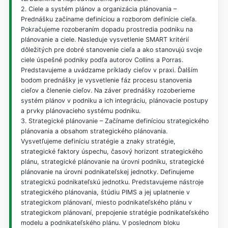
2. Ciele a systém plánov a organizácia plánovania –
Prednášku začíname definíciou a rozborom definície cieľa.
Pokračujeme rozoberaním dopadu prostredia podniku na
plánovanie a ciele. Nasleduje vysvetlenie SMART kritérií
dôležitých pre dobré stanovenie cieľa a ako stanovujú svoje
ciele úspešné podniky podľa autorov Collins a Porras.
Predstavujeme a uvádzame príklady cieľov v praxi. Ďalším
bodom prednášky je vysvetlenie fáz procesu stanovenia
cieľov a členenie cieľov. Na záver prednášky rozoberieme
systém plánov v podniku a ich integráciu, plánovacie postupy
a prvky plánovacieho systému podniku.
3. Strategické plánovanie – Začíname definíciou strategického
plánovania a obsahom strategického plánovania.
Vysvetľujeme definíciu stratégie a znaky stratégie,
strategické faktory úspechu, časový horizont strategického
plánu, strategické plánovanie na úrovni podniku, strategické
plánovanie na úrovni podnikateľskej jednotky. Definujeme
strategickú podnikateľskú jednotku. Predstavujeme nástroje
strategického plánovania, štúdiu PIMS a jej uplatnenie v
strategickom plánovaní, miesto podnikateľského plánu v
strategickom plánovaní, prepojenie stratégie podnikateľského
modelu a podnikateľského plánu. V poslednom bloku