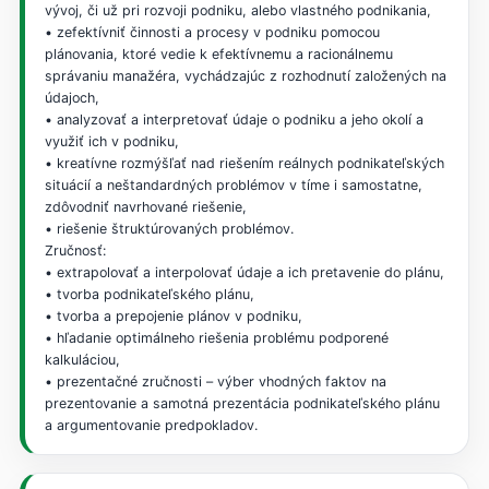
vývoj, či už pri rozvoji podniku, alebo vlastného podnikania,
• zefektívniť činnosti a procesy v podniku pomocou
plánovania, ktoré vedie k efektívnemu a racionálnemu
správaniu manažéra, vychádzajúc z rozhodnutí založených na
údajoch,
• analyzovať a interpretovať údaje o podniku a jeho okolí a
využiť ich v podniku,
• kreatívne rozmýšľať nad riešením reálnych podnikateľských
situácií a neštandardných problémov v tíme i samostatne,
zdôvodniť navrhované riešenie,
• riešenie štruktúrovaných problémov.
Zručnosť:
• extrapolovať a interpolovať údaje a ich pretavenie do plánu,
• tvorba podnikateľského plánu,
• tvorba a prepojenie plánov v podniku,
• hľadanie optimálneho riešenia problému podporené
kalkuláciou,
• prezentačné zručnosti – výber vhodných faktov na
prezentovanie a samotná prezentácia podnikateľského plánu
a argumentovanie predpokladov.