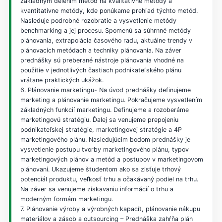
základným delením metód na kvalitatívne metódy a
kvantitatívne metódy, kde ponúkame prehľad týchto metód.
Nasleduje podrobné rozobratie a vysvetlenie metódy
benchmarking a jej procesu. Spomenú sa súhrnné metódy
plánovania, extrapolácia časového radu, aktuálne trendy v
plánovacích metódach a techniky plánovania. Na záver
prednášky sú preberané nástroje plánovania vhodné na
použitie v jednotlivých častiach podnikateľského plánu
vrátane praktických ukážok.
6. Plánovanie marketingu- Na úvod prednášky definujeme
marketing a plánovanie marketingu. Pokračujeme vysvetlením
základných funkcií marketingu. Definujeme a rozoberáme
marketingovú stratégiu. Ďalej sa venujeme prepojeniu
podnikateľskej stratégie, marketingovej stratégie a 4P
marketingového plánu. Nasledujúcim bodom prednášky je
vysvetlenie postupu tvorby marketingového plánu, typov
marketingových plánov a metód a postupov v marketingovom
plánovaní. Ukazujeme študentom ako sa zisťuje trhový
potenciál produktu, veľkosť trhu a očakávaný podiel na trhu.
Na záver sa venujeme získavaniu informácií o trhu a
moderným formám marketingu.
7. Plánovanie výroby a výrobných kapacít, plánovanie nákupu
materiálov a zásob a outsourcing – Prednáška zahŕňa plán