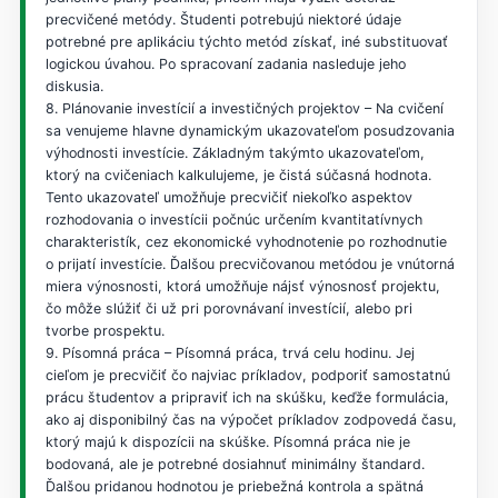
precvičené metódy. Študenti potrebujú niektoré údaje
potrebné pre aplikáciu týchto metód získať, iné substituovať
logickou úvahou. Po spracovaní zadania nasleduje jeho
diskusia.
8. Plánovanie investícií a investičných projektov – Na cvičení
sa venujeme hlavne dynamickým ukazovateľom posudzovania
výhodnosti investície. Základným takýmto ukazovateľom,
ktorý na cvičeniach kalkulujeme, je čistá súčasná hodnota.
Tento ukazovateľ umožňuje precvičiť niekoľko aspektov
rozhodovania o investícii počnúc určením kvantitatívnych
charakteristík, cez ekonomické vyhodnotenie po rozhodnutie
o prijatí investície. Ďalšou precvičovanou metódou je vnútorná
miera výnosnosti, ktorá umožňuje nájsť výnosnosť projektu,
čo môže slúžiť či už pri porovnávaní investícií, alebo pri
tvorbe prospektu.
9. Písomná práca – Písomná práca, trvá celu hodinu. Jej
cieľom je precvičiť čo najviac príkladov, podporiť samostatnú
prácu študentov a pripraviť ich na skúšku, keďže formulácia,
ako aj disponibilný čas na výpočet príkladov zodpovedá času,
ktorý majú k dispozícii na skúške. Písomná práca nie je
bodovaná, ale je potrebné dosiahnuť minimálny štandard.
Ďalšou pridanou hodnotou je priebežná kontrola a spätná