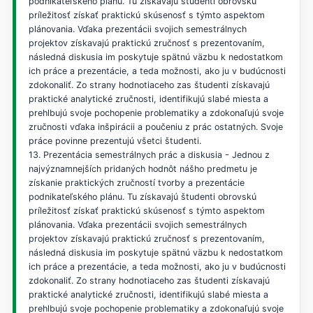
podnikateľského plánu. Tu získavajú študenti obrovskú
príležitosť získať praktickú skúsenosť s týmto aspektom
plánovania. Vďaka prezentácii svojich semestrálnych
projektov získavajú praktickú zručnosť s prezentovaním,
následná diskusia im poskytuje spätnú väzbu k nedostatkom
ich práce a prezentácie, a teda možnosti, ako ju v budúcnosti
zdokonaliť. Zo strany hodnotiaceho zas študenti získavajú
praktické analytické zručnosti, identifikujú slabé miesta a
prehlbujú svoje pochopenie problematiky a zdokonaľujú svoje
zručnosti vďaka inšpirácii a poučeniu z prác ostatných. Svoje
práce povinne prezentujú všetci študenti.
13. Prezentácia semestrálnych prác a diskusia - Jednou z
najvýznamnejších pridaných hodnôt nášho predmetu je
získanie praktických zručností tvorby a prezentácie
podnikateľského plánu. Tu získavajú študenti obrovskú
príležitosť získať praktickú skúsenosť s týmto aspektom
plánovania. Vďaka prezentácii svojich semestrálnych
projektov získavajú praktickú zručnosť s prezentovaním,
následná diskusia im poskytuje spätnú väzbu k nedostatkom
ich práce a prezentácie, a teda možnosti, ako ju v budúcnosti
zdokonaliť. Zo strany hodnotiaceho zas študenti získavajú
praktické analytické zručnosti, identifikujú slabé miesta a
prehlbujú svoje pochopenie problematiky a zdokonaľujú svoje