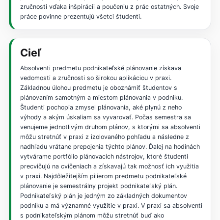
zručnosti vďaka inšpirácii a poučeniu z prác ostatných. Svoje
práce povinne prezentujú všetci študenti.
Cieľ
Absolventi predmetu podnikateľské plánovanie získava
vedomosti a zručnosti so širokou aplikáciou v praxi.
Základnou úlohou predmetu je oboznámiť študentov s
plánovaním samotným a miestom plánovania v podniku.
Študenti pochopia zmysel plánovania, aké plynú z neho
výhody a akým úskaliam sa vyvarovať. Počas semestra sa
venujeme jednotlivým druhom plánov, s ktorými sa absolventi
môžu stretnúť v praxi z izolovaného pohľadu a následne z
nadhľadu vrátane prepojenia týchto plánov. Ďalej na hodinách
vytvárame portfólio plánovacích nástrojov, ktoré študenti
precvičujú na cvičeniach a získavajú tak možnosť ich využitia
v praxi. Najdôležitejším pilierom predmetu podnikateľské
plánovanie je semestrálny projekt podnikateľský plán.
Podnikateľský plán je jedným zo základných dokumentov
podniku a má významné využitie v praxi. V praxi sa absolventi
s podnikateľským plánom môžu stretnúť buď ako