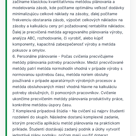
začíname klasickou kvantitatívnou metódou plánovania a
modelovania zásob, kde počítame optimálnu veľkosť dodávky
minimalizujúcu celkové náklady na zásoby, ďalej počítame
frekvenciu obstarania zásob, výpočet celkových nákladov na
zásoby a kalkuláciu ceny pri požadovanej rentabilite nákladov.
Ďalej je precvičená metóda agregovaného plánovania výroby,
analýza ABC, rozhodovanie, či vyrobiť, alebo kúpiť
komponenty, kapacitná zabezpečenosť výroby a metóda
pokusov a omylov.
6. Personálne plánovanie - Počas cvičenia precvičujeme
metódy plánovania potreby pracovníkov. Medzi precvičované
metódy patrí metóda normohodín vhodná v prípade výroby s
normovanou spotrebou času, metóda noriem obsluhy
používaná v prípade aparatúrnych výrobných procesov a
metóda obsluhovaných miest vhodná hlavne na kalkuláciu
potreby obslužných, či pomocných pracovníkov. Cvičenie
ukončíme precvičením metódy plánovania produktivity práce,
konkrétne metódou úspory času.
7. Komplexná prípadová štúdia – Na cvičení sú najprv študenti
rozdelení do skupín. Následne dostanú komplexné zadanie,
ktorým precvičia aplikáciu metód plánovania na praktickom
príklade. Študenti dostávajú zadaný podnik a úlohy vytvoriť
jednotlivé plány podniku, pričom majú využiť doteraz