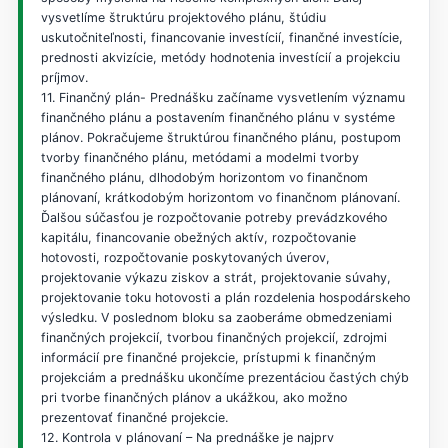
vysvetlíme štruktúru projektového plánu, štúdiu
uskutočniteľnosti, financovanie investícií, finančné investície,
prednosti akvizície, metódy hodnotenia investícií a projekciu
príjmov.
11. Finančný plán- Prednášku začíname vysvetlením významu
finančného plánu a postavením finančného plánu v systéme
plánov. Pokračujeme štruktúrou finančného plánu, postupom
tvorby finančného plánu, metódami a modelmi tvorby
finančného plánu, dlhodobým horizontom vo finančnom
plánovaní, krátkodobým horizontom vo finančnom plánovaní.
Ďalšou súčasťou je rozpočtovanie potreby prevádzkového
kapitálu, financovanie obežných aktív, rozpočtovanie
hotovosti, rozpočtovanie poskytovaných úverov,
projektovanie výkazu ziskov a strát, projektovanie súvahy,
projektovanie toku hotovosti a plán rozdelenia hospodárskeho
výsledku. V poslednom bloku sa zaoberáme obmedzeniami
finančných projekcií, tvorbou finančných projekcií, zdrojmi
informácií pre finančné projekcie, prístupmi k finančným
projekciám a prednášku ukončíme prezentáciou častých chýb
pri tvorbe finančných plánov a ukážkou, ako možno
prezentovať finančné projekcie.
12. Kontrola v plánovaní – Na prednáške je najprv