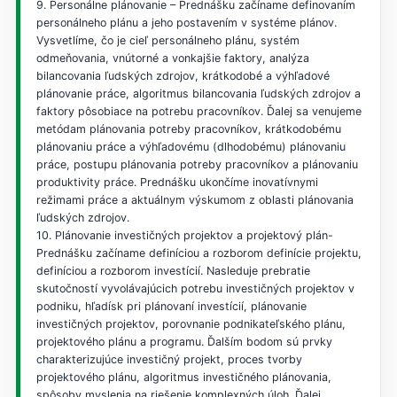
9. Personálne plánovanie – Prednášku začíname definovaním
personálneho plánu a jeho postavením v systéme plánov.
Vysvetlíme, čo je cieľ personálneho plánu, systém
odmeňovania, vnútorné a vonkajšie faktory, analýza
bilancovania ľudských zdrojov, krátkodobé a výhľadové
plánovanie práce, algoritmus bilancovania ľudských zdrojov a
faktory pôsobiace na potrebu pracovníkov. Ďalej sa venujeme
metódam plánovania potreby pracovníkov, krátkodobému
plánovaniu práce a výhľadovému (dlhodobému) plánovaniu
práce, postupu plánovania potreby pracovníkov a plánovaniu
produktivity práce. Prednášku ukončíme inovatívnymi
režimami práce a aktuálnym výskumom z oblasti plánovania
ľudských zdrojov.
10. Plánovanie investičných projektov a projektový plán-
Prednášku začíname definíciou a rozborom definície projektu,
definíciou a rozborom investícií. Nasleduje prebratie
skutočností vyvolávajúcich potrebu investičných projektov v
podniku, hľadísk pri plánovaní investícií, plánovanie
investičných projektov, porovnanie podnikateľského plánu,
projektového plánu a programu. Ďalším bodom sú prvky
charakterizujúce investičný projekt, proces tvorby
projektového plánu, algoritmus investičného plánovania,
spôsoby myslenia na riešenie komplexných úloh. Ďalej