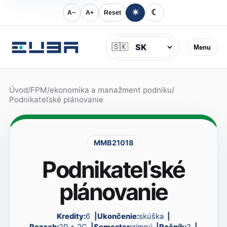
☀
☾
A−
A+
Reset
Jazyk
🇸🇰
Menu
Úvod
/
FPM
/
ekonomika a manažment podniku
/
Podnikateľské plánovanie
MMB21018
Podnikateľské
plánovanie
Kredity:
6
Ukončenie:
skúška
Rozsah:
2P + 2C
Semester:
zimný
Ročník:
3