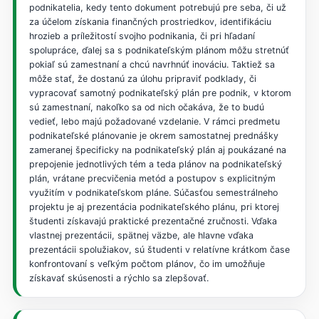
podnikatelia, kedy tento dokument potrebujú pre seba, či už
za účelom získania finančných prostriedkov, identifikáciu
hrozieb a príležitostí svojho podnikania, či pri hľadaní
spolupráce, ďalej sa s podnikateľským plánom môžu stretnúť
pokiaľ sú zamestnaní a chcú navrhnúť inováciu. Taktiež sa
môže stať, že dostanú za úlohu pripraviť podklady, či
vypracovať samotný podnikateľský plán pre podnik, v ktorom
sú zamestnaní, nakoľko sa od nich očakáva, že to budú
vedieť, lebo majú požadované vzdelanie. V rámci predmetu
podnikateľské plánovanie je okrem samostatnej prednášky
zameranej špecificky na podnikateľský plán aj poukázané na
prepojenie jednotlivých tém a teda plánov na podnikateľský
plán, vrátane precvičenia metód a postupov s explicitným
využitím v podnikateľskom pláne. Súčasťou semestrálneho
projektu je aj prezentácia podnikateľského plánu, pri ktorej
študenti získavajú praktické prezentačné zručnosti. Vďaka
vlastnej prezentácii, spätnej väzbe, ale hlavne vďaka
prezentácii spolužiakov, sú študenti v relatívne krátkom čase
konfrontovaní s veľkým počtom plánov, čo im umožňuje
získavať skúsenosti a rýchlo sa zlepšovať.