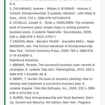
6-4.
5. ZACHARAKIS, Andrew - William D. BYGRAVE - Andrew C.
Corbett. Entrepreneurship. 5.vydanie. Hoboken : John Wiley &
Sons., 2019, 512 s.. ISBN 978-0470450376.
6. COVELLO, Joseph A. - Brian J. HAZELGREN. The complete
book of business plans: simple steps to writing powerful
business plans. 2.vydanie. Naperville : Sourcebooks, 2006,
506 s. ISBN 978-1-4022-0763-1.
7. CASSON, Mark - Bernard YEUNG - Anuradha BASU - Nigel
WADESON, eds. The Oxford Handbook of Entrepreneurship.
New York : Oxford University Press, 2009. 790 s. ISBN 978-
0-19-954699-2.
Doplnková literatúra:
1. ABRAMS, Rhonda. The successful business plan: secrets &
strategies. 6. vydanie. Palo Alto : PlanningShop, 2014, 430 s.
ISBN 978-1-933895-46-8.
2. BERRY, T. Hurdle: the book on business planning: How to
develop and implement a successful business plan. 6.
vydanie. Eugene : Palo Alto Software, Inc., 2006, 232 s. ISBN
978-0-9712185-2-9.
3. BURNS, Paul. Entrepreneurship and Small Business: Start-
Up, Growth and Maturity. 4th Edition. New York : Palgrave