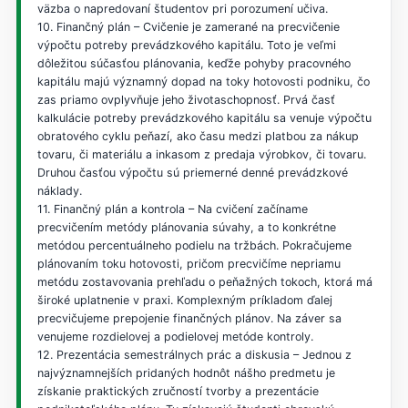
väzba o napredovaní študentov pri porozumení učiva.
10. Finančný plán – Cvičenie je zamerané na precvičenie
výpočtu potreby prevádzkového kapitálu. Toto je veľmi
dôležitou súčasťou plánovania, keďže pohyby pracovného
kapitálu majú významný dopad na toky hotovosti podniku, čo
zas priamo ovplyvňuje jeho životaschopnosť. Prvá časť
kalkulácie potreby prevádzkového kapitálu sa venuje výpočtu
obratového cyklu peňazí, ako času medzi platbou za nákup
tovaru, či materiálu a inkasom z predaja výrobkov, či tovaru.
Druhou časťou výpočtu sú priemerné denné prevádzkové
náklady.
11. Finančný plán a kontrola – Na cvičení začíname
precvičením metódy plánovania súvahy, a to konkrétne
metódou percentuálneho podielu na tržbách. Pokračujeme
plánovaním toku hotovosti, pričom precvičíme nepriamu
metódu zostavovania prehľadu o peňažných tokoch, ktorá má
široké uplatnenie v praxi. Komplexným príkladom ďalej
precvičujeme prepojenie finančných plánov. Na záver sa
venujeme rozdielovej a podielovej metóde kontroly.
12. Prezentácia semestrálnych prác a diskusia – Jednou z
najvýznamnejších pridaných hodnôt nášho predmetu je
získanie praktických zručností tvorby a prezentácie