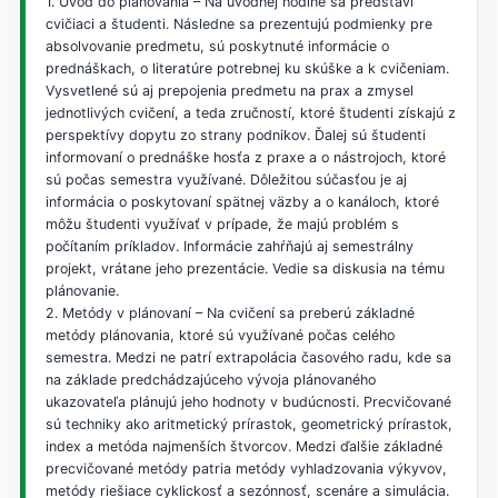
1. Úvod do plánovania – Na úvodnej hodine sa predstaví
cvičiaci a študenti. Následne sa prezentujú podmienky pre
absolvovanie predmetu, sú poskytnuté informácie o
prednáškach, o literatúre potrebnej ku skúške a k cvičeniam.
Vysvetlené sú aj prepojenia predmetu na prax a zmysel
jednotlivých cvičení, a teda zručností, ktoré študenti získajú z
perspektívy dopytu zo strany podnikov. Ďalej sú študenti
informovaní o prednáške hosťa z praxe a o nástrojoch, ktoré
sú počas semestra využívané. Dôležitou súčasťou je aj
informácia o poskytovaní spätnej väzby a o kanáloch, ktoré
môžu študenti využívať v prípade, že majú problém s
počítaním príkladov. Informácie zahŕňajú aj semestrálny
projekt, vrátane jeho prezentácie. Vedie sa diskusia na tému
plánovanie.
2. Metódy v plánovaní – Na cvičení sa preberú základné
metódy plánovania, ktoré sú využívané počas celého
semestra. Medzi ne patrí extrapolácia časového radu, kde sa
na základe predchádzajúceho vývoja plánovaného
ukazovateľa plánujú jeho hodnoty v budúcnosti. Precvičované
sú techniky ako aritmetický prírastok, geometrický prírastok,
index a metóda najmenších štvorcov. Medzi ďalšie základné
precvičované metódy patria metódy vyhladzovania výkyvov,
metódy riešiace cyklickosť a sezónnosť, scenáre a simulácia.