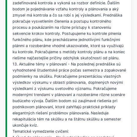
zadefinovaná kontrola a vykoná sa rozbor definície. Ďalším
bodom je pojednávanie vzťahu kontroly a plánovania a aký
zmysel má kontrola a čo sa robí s jej výsledkami. Prednáška
pokračuje vysvetlením členenia a postupu kontrolného
procesu a poukázaním na rôzne prístupy k stanoveniu
sekvencie krokov kontroly. Postupujeme ku kontrole plnenia
funkčného plánu, kde prechádzame jednotlivými funkčnými
plánmi a rozoberáme vhodné ukazovatele, ktoré sa využívajú
ku kontrole. Pokračujeme s metódy kontroly plánu a na koniec
riešime najčastejšie príčiny odchýlok skutočnosti od plánu.
13. Aktuálne témy v plánovaní - Na poslednej prednáške sú
vyhodnotené študentské práce počas semestra a zopakované
podmienky na skúšku. Pokračujeme prezentáciou vlastných
výsledkov výskumu v oblasti plánovania, doplnených novými
výsledkami z výskumu svetového významu. Pokračujeme
modernými trendami v plánovaní a rozoberáme rôzne scenáre
budúceho vývoja. Ďalším bodom sú zaujímavé riešenia pri
podnikovom plánovaní, ktoré zahŕňajú praktické príklady
elegantných riešení problémov plánovania. Nasleduje
rekapitulácia tém na skúšku a na štátnu skúšku a semester
ukončuje kvíz.
Tematické vymedzenie cvičení: