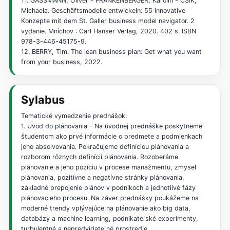
11. GASSMANN, Oliver - FRANKENBERGER, Karolin - CSIK,
Michaela. Geschäftsmodelle entwickeln: 55 innovative
Konzepte mit dem St. Galler business model navigator. 2
vydanie. Mníchov : Carl Hanser Verlag, 2020. 402 s. ISBN
978-3-446-45175-9.
12. BERRY, Tim. The lean business plan: Get what you want
from your business, 2022.
Sylabus
Tematické vymedzenie prednášok:
1. Úvod do plánovania – Na úvodnej prednáške poskytneme
študentom ako prvé informácie o predmete a podmienkach
jeho absolvovania. Pokračujeme definíciou plánovania a
rozborom rôznych definícií plánovania. Rozoberáme
plánovanie a jeho pozíciu v procese manažmentu, zmysel
plánovania, pozitívne a negatívne stránky plánovania,
základné prepojenie plánov v podnikoch a jednotlivé fázy
plánovacieho procesu. Na záver prednášky poukážeme na
moderné trendy vplývajúce na plánovanie ako big data,
databázy a machine learning, podnikateľské experimenty,
turbulentné a nepredvídateľné prostredie.