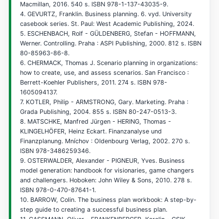
Macmillan, 2016. 540 s. ISBN 978-1-137-43035-9.
4. GEVURTZ, Franklin. Business planning. 6. vyd. University
casebook series. St. Paul: West Academic Publishing, 2024.
5. ESCHENBACH, Rolf - GÜLDENBERG, Stefan - HOFFMANN,
Werner. Controlling. Praha : ASPI Publishing, 2000. 812 s. ISBN
80-85963-86-8.
6. CHERMACK, Thomas J. Scenario planning in organizations:
how to create, use, and assess scenarios. San Francisco :
Berrett-Koehler Publishers, 2011. 274 s. ISBN 978-
1605094137.
7. KOTLER, Philip - ARMSTRONG, Gary. Marketing. Praha :
Grada Publishing, 2004. 855 s. ISBN 80-247-0513-3.
8. MATSCHKE, Manfred Jürgen - HERING, Thomas -
KLINGELHÖFER, Heinz Eckart. Finanzanalyse und
Finanzplanung. Mníchov : Oldenbourg Verlag, 2002. 270 s.
ISBN 978-3486259346.
9. OSTERWALDER, Alexander - PIGNEUR, Yves. Business
model generation: handbook for visionaries, game changers
and challengers. Hoboken: John Wiley & Sons, 2010. 278 s.
ISBN 978-0-470-87641-1.
10. BARROW, Colin. The business plan workbook: A step-by-
step guide to creating a successful business plan.