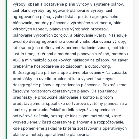
výroby, obsah a postavenie plánu výroby v systéme plánov,
cieľ plánu výroby, agregované plánovanie výroby, cieľ
agregovaného plánu, východiská a postup agregovaného
plánovania, metódy plánovania výrobného sortimentu, plán
výrobných kapacít, plánovanie výrobných procesov,
plánovanie výrobných zdrojov, a plánovanie kvality. Nasleduje
úvod do dezagregovaného a operatívneho plánovania výroby,
kde sa po jeho definovaní zaberáme riadením zásob, metódou
just in time, kritériami a metódami plánovania zásob, metódou
ABC a minimalizáciou celkových nákladov na zásoby. Na záver
preberáme hospodárenie so zásobami a outsourcing.
8. Dezagregácia plánov a operatívne plánovanie – Na začiatku
prednášky sa uvedie problematika a vysvetlí sa zmysel
dezagregácie plánov a operatívneho plánovania. Pokračujeme
časovým horizontom operatívnych plánov. Ďalšou témou
prednášky je produkčné plánovanie a kontrola, pričom
predstavujeme aj špecifické softvérové systémy plánovania a
kontroly produkcie. Pokiaľ podnik nevyužíva spomínané
softvérové riešenia, postupuje klasickými metódami, ktoré
vysvetľujeme v časti operatívne plánovanie a rozpočtovanie,
kde spomenieme základné kritériá zostavovania operatívnych
plánov a metódy operatívneho plánovania.