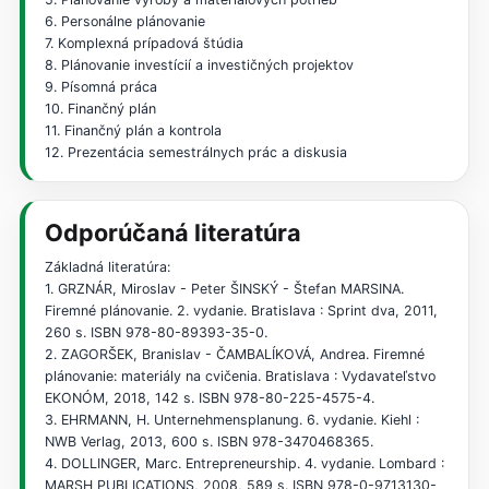
6. Personálne plánovanie
7. Komplexná prípadová štúdia
8. Plánovanie investícií a investičných projektov
9. Písomná práca
10. Finančný plán
11. Finančný plán a kontrola
12. Prezentácia semestrálnych prác a diskusia
Odporúčaná literatúra
Základná literatúra:
1. GRZNÁR, Miroslav - Peter ŠINSKÝ - Štefan MARSINA.
Firemné plánovanie. 2. vydanie. Bratislava : Sprint dva, 2011,
260 s. ISBN 978-80-89393-35-0.
2. ZAGORŠEK, Branislav - ČAMBALÍKOVÁ, Andrea. Firemné
plánovanie: materiály na cvičenia. Bratislava : Vydavateľstvo
EKONÓM, 2018, 142 s. ISBN 978-80-225-4575-4.
3. EHRMANN, H. Unternehmensplanung. 6. vydanie. Kiehl :
NWB Verlag, 2013, 600 s. ISBN 978-3470468365.
4. DOLLINGER, Marc. Entrepreneurship. 4. vydanie. Lombard :
MARSH PUBLICATIONS, 2008, 589 s. ISBN 978-0-9713130-