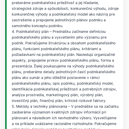
preberáme podnikateľskú príležitosť a jej hľadanie,
strategické zdroje a spôsobilosti, konkurenčnú výhodu, zdroje
konkurenčnej výhody a podnikateľský model ako nástroj pre
zastrešenie a prepojenie jednotlivých plánov podniku a
samotného konceptu podniku.
4. Podnikateľský plán – Prednášku začíname definíciou
podnikateľského plánu a vysvetlením jeho významu pre
podnik. Pokračujeme štruktúrou a obsahom podnikateľského
plánu, funkciami podnikateľského plánu, kritériami a
požiadavkami na podnikateľský plán. Nasledujú organizačné
aspekty, prepojenie prvkov podnikateľského plánu, forma a
prezentácia. Ďalej poukazujeme na výhody podnikateľského
plánu, preberáme detaily jednotlivých častí podnikateľského
plánu ako sumár a jeho dôležité postavenie v rámci
podnikateľského plánu, opis podniku, podnikateľský model,
identifikácia podnikateľskej príležitosti a potrebných zdrojov,
analýza prostredia, marketingový plán, výrobný plán,
investičný plán, finančný plán, kritické rizikové faktory.
5. Metódy a techniky plánovania – V prednáške sa na začiatku
zaoberáme významom kvalitných zdrojov informácií pri
plánovaní a následkom ich nevhodného výberu. Vysvetľujeme
a na príklade uvádzame racionálne rozhodnutie. Pokračujeme