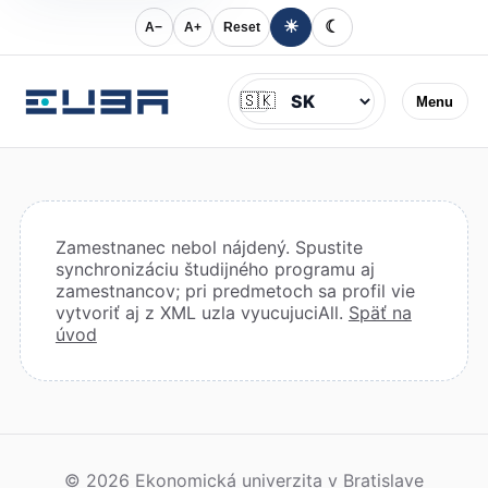
☀
☾
A−
A+
Reset
Jazyk
🇸🇰
Menu
Zamestnanec nebol nájdený. Spustite
synchronizáciu študijného programu aj
zamestnancov; pri predmetoch sa profil vie
vytvoriť aj z XML uzla vyucujuciAll.
Späť na
úvod
© 2026 Ekonomická univerzita v Bratislave