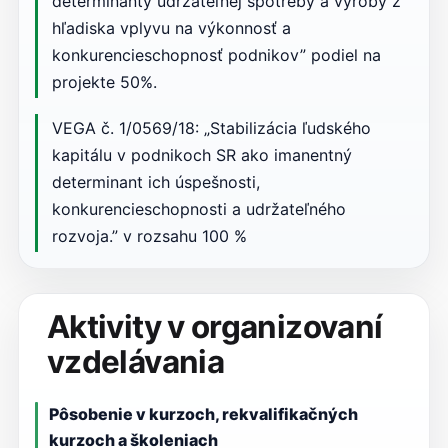
determinanty udržateľnej spotreby a výroby z
hľadiska vplyvu na výkonnosť a
konkurencieschopnosť podnikov” podiel na
projekte 50%.
VEGA č. 1/0569/18: „Stabilizácia ľudského
kapitálu v podnikoch SR ako imanentný
determinant ich úspešnosti,
konkurencieschopnosti a udržateľného
rozvoja.” v rozsahu 100 %
Aktivity v organizovaní
vzdelávania
Pôsobenie v kurzoch, rekvalifikačných
kurzoch a školeniach