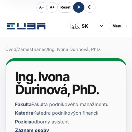
☀
☾
A−
A+
Reset
Jazyk
🇸🇰
Menu
Úvod
/
Zamestnanec
/
Ing. Ivona Ďurinová, PhD.
Ing. Ivona
Ďurinová, PhD.
Fakulta
Fakulta podnikového manažmentu
Katedra
Katedra podnikových financií
Pozícia
odborný asistent
Záznam osoby