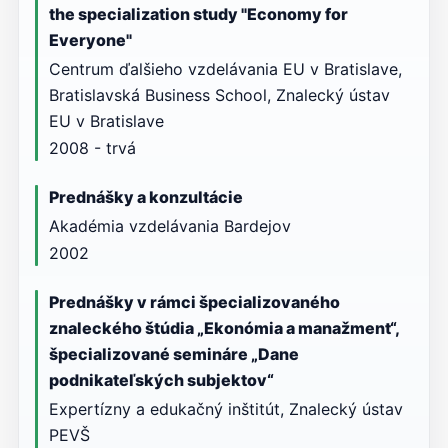
the specialization study "Economy for
Everyone"
Centrum ďalšieho vzdelávania EU v Bratislave,
Bratislavská Business School, Znalecký ústav
EU v Bratislave
2008 - trvá
Prednášky a konzultácie
Akadémia vzdelávania Bardejov
2002
Prednášky v rámci špecializovaného
znaleckého štúdia „Ekonómia a manažment“,
špecializované semináre „Dane
podnikateľských subjektov“
Expertízny a edukačný inštitút, Znalecký ústav
PEVŠ