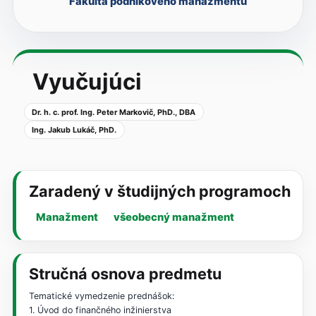
Fakulta podnikového manažmentu
Vyučujúci
Dr. h. c. prof. Ing. Peter Markovič, PhD., DBA
Ing. Jakub Lukáč, PhD.
Zaradený v študijných programoch
Manažment
všeobecný manažment
Stručná osnova predmetu
Tematické vymedzenie prednášok:
1. Úvod do finančného inžinierstva