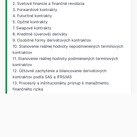
2. Svetové financie a finančné revolúcia
3. Forwardové kontrakty
4. Futuritné kontrakty
5. Opčné kontrakty
7. Swapové kontrakty
8. Kreditné (úverové) deriváty
9. Osobitné formy derivátových kontraktov
10. Stanovenie reálnej hodnoty nepodmienených termínových
kontraktov
11. Stanovenie reálnej hodnoty podmienených termínových
kontraktov
12. Účtovné zachytenie a bilancovanie derivátových
kontraktov podľa SAS a IFRS/IAS
13. Procesný a inštitucionálny prístup k manažmentu
finančného rizika
Tematické vymedzenie cvičení:
1. Finančné riziko
2. Finančná revolúcia a jej dosahy na deriváty
3. Stratégie finančného investovania
4. Forwardy 1
5. Forwardy 2
6. Futurity 1