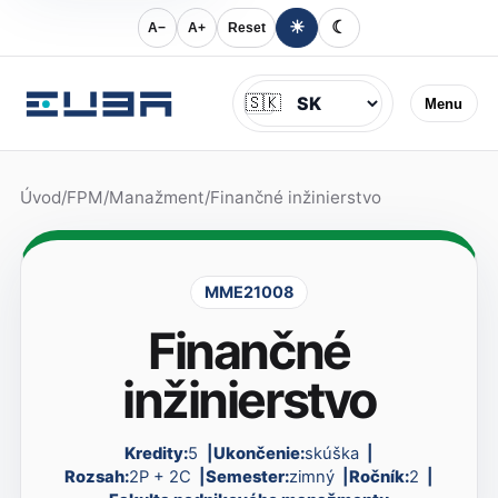
☀
☾
A−
A+
Reset
Jazyk
🇸🇰
Menu
Úvod
/
FPM
/
Manažment
/
Finančné inžinierstvo
MME21008
Finančné
inžinierstvo
Kredity:
5
Ukončenie:
skúška
Rozsah:
2P + 2C
Semester:
zimný
Ročník:
2