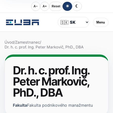
☀
☾
A−
A+
Reset
Jazyk
🇸🇰
Menu
Úvod
/
Zamestnanec
/
Dr. h. c. prof. Ing. Peter Markovič, PhD., DBA
Dr. h. c. prof. Ing.
Peter Markovič,
PhD., DBA
Fakulta
Fakulta podnikového manažmentu