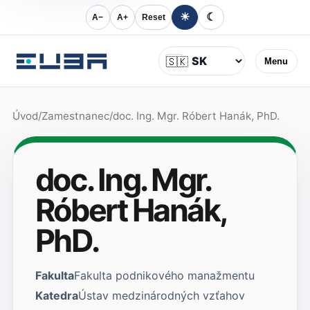
☀
☾
A−
A+
Reset
Jazyk
🇸🇰
Menu
Úvod
/
Zamestnanec
/
doc. Ing. Mgr. Róbert Hanák, PhD.
doc. Ing. Mgr.
Róbert Hanák,
PhD.
Fakulta
Fakulta podnikového manažmentu
Katedra
Ústav medzinárodných vzťahov