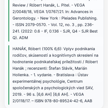
Review / Róbert Hanák, L. Pitel. - VEGA
2/0048/18, VEGA 1/0767/21. In: Advances in
Gerontology. - New York : Pleiades Publishing.
- ISSN 2079-0570. - Vol. 12, no. 3 , pp. 236-
241. (2022: 0.6 - IF, 0.136 - SJR, Q4 - SJR Best
Q). ADM
HANÁK, Róbert (100% 6,6): Vplyv podnikania
rodičov, skúseností a kognitívnych skreslení na
hodnotenie podnikateľskej príležitosti / Róbert
Hanák ; recenzenti: Štefan Slávik, Marián
Holienka. - 1. vydanie. - Bratislava : Ústav
experimentálnej psychológie, Centrum
spoločenských a psychologických vied SAV,
2019. - 96 s. [6,6 AH] [6,6 AH]. - VEGA
2/0118/17. – ISBN 978-80-89524-42-6, AAB