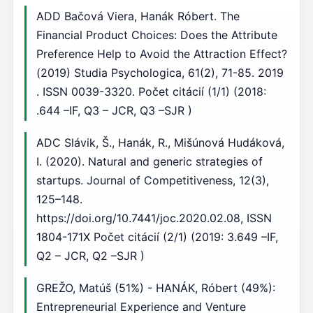
ADD Bačová Viera, Hanák Róbert. The
Financial Product Choices: Does the Attribute
Preference Help to Avoid the Attraction Effect?
(2019) Studia Psychologica, 61(2), 71-85. 2019
. ISSN 0039-3320. Počet citácií (1/1) (2018:
.644 –IF, Q3 – JCR, Q3 –SJR )
ADC Slávik, Š., Hanák, R., Mišúnová Hudáková,
I. (2020). Natural and generic strategies of
startups. Journal of Competitiveness, 12(3),
125–148.
https://doi.org/10.7441/joc.2020.02.08, ISSN
1804-171X Počet citácií (2/1) (2019: 3.649 –IF,
Q2 – JCR, Q2 –SJR )
GREŽO, Matúš (51%) - HANÁK, Róbert (49%):
Entrepreneurial Experience and Venture