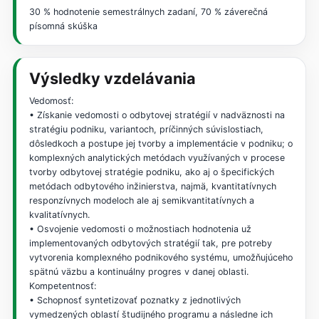
30 % hodnotenie semestrálnych zadaní, 70 % záverečná
písomná skúška
Výsledky vzdelávania
Vedomosť:
• Získanie vedomosti o odbytovej stratégií v nadväznosti na
stratégiu podniku, variantoch, príčinných súvislostiach,
dôsledkoch a postupe jej tvorby a implementácie v podniku; o
komplexných analytických metódach využívaných v procese
tvorby odbytovej stratégie podniku, ako aj o špecifických
metódach odbytového inžinierstva, najmä, kvantitatívnych
responzívnych modeloch ale aj semikvantitatívnych a
kvalitatívnych.
• Osvojenie vedomosti o možnostiach hodnotenia už
implementovaných odbytových stratégií tak, pre potreby
vytvorenia komplexného podnikového systému, umožňujúceho
spätnú väzbu a kontinuálny progres v danej oblasti.
Kompetentnosť:
• Schopnosť syntetizovať poznatky z jednotlivých
vymedzených oblastí študijného programu a následne ich