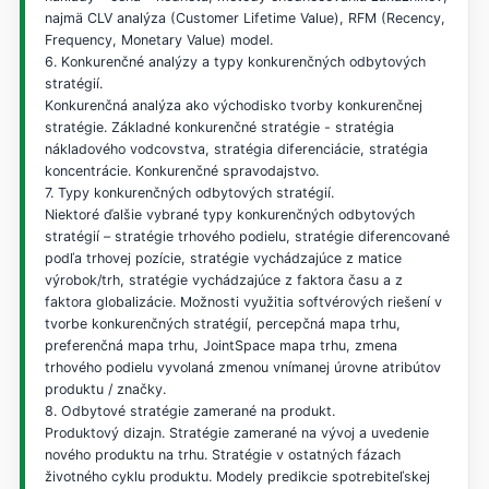
najmä CLV analýza (Customer Lifetime Value), RFM (Recency,
Frequency, Monetary Value) model.
6. Konkurenčné analýzy a typy konkurenčných odbytových
stratégií.
Konkurenčná analýza ako východisko tvorby konkurenčnej
stratégie. Základné konkurenčné stratégie - stratégia
nákladového vodcovstva, stratégia diferenciácie, stratégia
koncentrácie. Konkurenčné spravodajstvo.
7. Typy konkurenčných odbytových stratégií.
Niektoré ďalšie vybrané typy konkurenčných odbytových
stratégií – stratégie trhového podielu, stratégie diferencované
podľa trhovej pozície, stratégie vychádzajúce z matice
výrobok/trh, stratégie vychádzajúce z faktora času a z
faktora globalizácie. Možnosti využitia softvérových riešení v
tvorbe konkurenčných stratégií, percepčná mapa trhu,
preferenčná mapa trhu, JointSpace mapa trhu, zmena
trhového podielu vyvolaná zmenou vnímanej úrovne atribútov
produktu / značky.
8. Odbytové stratégie zamerané na produkt.
Produktový dizajn. Stratégie zamerané na vývoj a uvedenie
nového produktu na trhu. Stratégie v ostatných fázach
životného cyklu produktu. Modely predikcie spotrebiteľskej