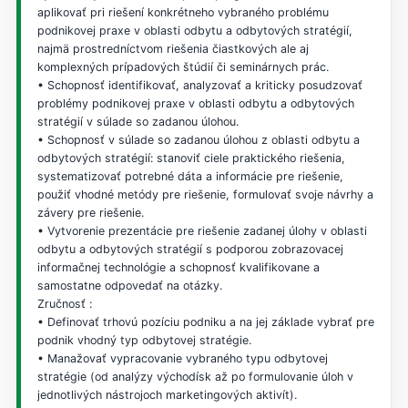
aplikovať pri riešení konkrétneho vybraného problému
podnikovej praxe v oblasti odbytu a odbytových stratégií,
najmä prostredníctvom riešenia čiastkových ale aj
komplexných prípadových štúdií či seminárnych prác.
• Schopnosť identifikovať, analyzovať a kriticky posudzovať
problémy podnikovej praxe v oblasti odbytu a odbytových
stratégií v súlade so zadanou úlohou.
• Schopnosť v súlade so zadanou úlohou z oblasti odbytu a
odbytových stratégií: stanoviť ciele praktického riešenia,
systematizovať potrebné dáta a informácie pre riešenie,
použiť vhodné metódy pre riešenie, formulovať svoje návrhy a
závery pre riešenie.
• Vytvorenie prezentácie pre riešenie zadanej úlohy v oblasti
odbytu a odbytových stratégií s podporou zobrazovacej
informačnej technológie a schopnosť kvalifikovane a
samostatne odpovedať na otázky.
Zručnosť :
• Definovať trhovú pozíciu podniku a na jej základe vybrať pre
podnik vhodný typ odbytovej stratégie.
• Manažovať vypracovanie vybraného typu odbytovej
stratégie (od analýzy východísk až po formulovanie úloh v
jednotlivých nástrojoch marketingových aktivít).