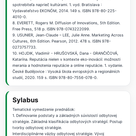
spotrebiteľa naprieč kultúrami. 1. vyd. Bratislava :
Vydavateľstvo EKONÓM, 2014. 149 s. ISBN 978-80-225-
4010-0.
8. EVERETT, Rogers M. Diffusion of Innovations, 5th Edition.
Free Press, 518 p. ISBN 978-0743222099.
9. USUNIER, Jean-Claude – LEE, Julie Anne. Marketing Across
Cultures, 6th Edition. Pearson, 2012. 478 s. ISBN 978-
0273757733.
10. HOJDIK, Vladimír - HRUŠOVSKÁ, Dana - GRANČIČOVÁ,
Katarína. Reputácia nielen v kontexte eko-inovácií: možnosti
merania a hodnotenia reputácie a online reputácie. 1. vydanie.
České Budějovice : Vysoká škola evropských a regionálních
studií, 2020. 159 s. ISBN 978-80-7556-078-0.
Sylabus
Tematické vymedzenie prednášok:
1. Definovanie podstaty a základných súvislostí odbytovej
stratégie. Základná klasifikácia odbytových stratégií. Postup
tvorby odbytovej stratégie.
Interdisciplinárne väzby odbytovej stratégie. Vývoj