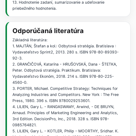
13. Hodnotenie zadaní, sumarizovanie a udeľovanie
priebežného hodnotenia.
Odporúčaná literatúra
Základná literatúra:
1. MAJTÁN, Štefan a kol.: Odbytová stratégia. Bratislava :
Vydavateľstvo Sprint2, 2013. 280 s. ISBN 978-80-89393-
92-3.
2. GRANČIČOVÁ, Katarína - HRUŠOVSKÁ, Dana - ŠTETKA,
Peter. Odbytová stratégia. Praktikum. Bratislava:
Vydavateľstvo Ekonóm, 2018. 214 s. ISBN 978-80-225-
4560-0.
3. PORTER, Michael. Competitive Strategy: Techniques for
Analyzing Industries and Competitors. New York : The Free
Press, 1980. 396 s. ISBN 9780029253601.
4. LILIEN, Gary L. - RANGASWAMY, Arwind, - DE BRUYN,
Arnaud. Principles of Marketing Engineering and Analytics,
3rd Edition. DecisionPro, Inc., 2018. 328 s. ISBN 978-
0985764821.
5. LILIEN, Gary L. - KOTLER, Philip - MOORTHY, Sridhar. K.