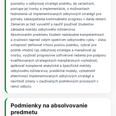
poznatky o odbytovej stratégii podniku, jej variantoch,
postupe jej tvorby a implementácie, o možnostiach
hodnotenia už implementovaných odbytových stratégií pre
potreby zabezpečenia kontinuálneho progresu v danej oblasti.
Zámerom je tiež vysvetliť a naučiť používať študentov
základné metódy odbytového inžinierstva.
Absolvovaním predmetu študent nadobudne kompetentnosti
a zručnosti naprieč celým spektrom odbytového cyklu - získa
schopnosť definovať trhovú pozíciu podniku, vybrať pre
podnik vhodný typ odbytovej stratégie a manažovať jej
tvorbu, využívať progresívne softvérové riešenia pre podporu
kvalifikovaných strategických manažérskych rozhodnutí,
aplikovať komplexné analytické a špecifické metódy
odbytového inžinierstva, predikčné modely, vyhodnotiť
efektívnosť implementovaných odbytových stratégií a
navrhnúť zmeny v zaužívaných podnikových procesoch v
rámci odbytu.
Podmienky na absolvovanie
predmetu