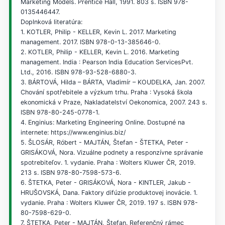
Marketing Models. Prentice Hall, 1991. 803 s. ISBN 978-
0135446447.
Doplnková literatúra:
1. KOTLER, Philip - KELLER, Kevin L. 2017. Marketing
management. 2017. ISBN 978-0-13-385646-0.
2. KOTLER, Philip - KELLER, Kevin L. 2016. Marketing
management. India : Pearson India Education ServicesPvt.
Ltd., 2016. ISBN 978-93-528-6880-3.
3. BÁRTOVÁ, Hilda – BÁRTA, Vladimír – KOUDELKA, Jan. 2007.
Chování spotřebitele a výzkum trhu. Praha : Vysoká škola
ekonomická v Praze, Nakladatelství Oekonomica, 2007. 243 s.
ISBN 978-80-245-0778-1.
4. Enginius: Marketing Engineering Online. Dostupné na
internete: https://www.enginius.biz/
5. ŠLOSÁR, Róbert - MAJTÁN, Štefan - ŠTETKA, Peter -
GRISÁKOVÁ, Nora. Vizuálne podnety a responzívne správanie
spotrebiteľov. 1. vydanie. Praha : Wolters Kluwer ČR, 2019.
213 s. ISBN 978-80-7598-573-6.
6. ŠTETKA, Peter - GRISÁKOVÁ, Nora - KINTLER, Jakub -
HRUŠOVSKÁ, Dana. Faktory difúzie produktovej inovácie. 1.
vydanie. Praha : Wolters Kluwer ČR, 2019. 197 s. ISBN 978-
80-7598-629-0.
7. ŠTETKA, Peter - MAJTÁN, Štefan. Referenčný rámec