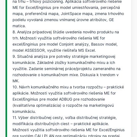
na trhu – trhový pozicioning. Aplikácia softvérového riešenie
ME for Excel/Enginius pre model umiestňovania, percepčná
mapa, preferenčná mapa, JointSpace mapa, zmena trhového
podielu vyvolaná zmenou vnímanej úrovne atribútov, GE
matica.
8. Analýza prípadovej štúdie uvedenia nového produktu na
trh. Možnosti využitia softvérového riešenia ME for
excel/Enginius pre model Conjoint analýzy, Bassov model,
model ASSESSOR, využitie riešiteľa MS Excel.
9. Situačná analýza pre potreby stratégie marketingovej
komunikácie. Základné zložky komunikačného mixu a ich
využitie. Zadanie seminárnej práce/projektu zameraného na
rozhodovanie o komunikačnom mixe. Diskusia k trendom v
MK.
10. Návrh komunikačného mixu a tvorba rozpočtu – praktické
aplikácie. Možnosti využitia softvérového riešenia ME for
Excel/Enginius pre model ADBUG pre rozhodovanie
(kvalitatívna optimalizácia) o rozpočte na marketingovú
komunikáciu.
11. Výber distribučnej cesty, voľba distribučnej stratégie,
modifikácia distribučných ciest – praktické aplikácie.
Možnosti využitia softvérového riešenia ME for Excel/Enginius
pre systém CALLPLAN pre optimalizáciu zdrojov na predaj.