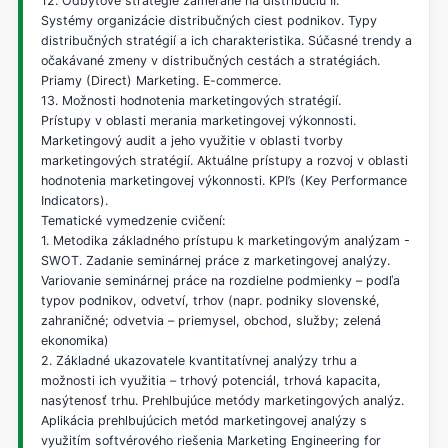
12. Odbytové stratégie zamerané na distribúciu II.
Systémy organizácie distribučných ciest podnikov. Typy
distribučných stratégií a ich charakteristika. Súčasné trendy a
očakávané zmeny v distribučných cestách a stratégiách.
Priamy (Direct) Marketing. E-commerce.
13. Možnosti hodnotenia marketingových stratégií.
Prístupy v oblasti merania marketingovej výkonnosti.
Marketingový audit a jeho využitie v oblasti tvorby
marketingových stratégií. Aktuálne prístupy a rozvoj v oblasti
hodnotenia marketingovej výkonnosti. KPI’s (Key Performance
Indicators).
Tematické vymedzenie cvičení:
1. Metodika základného prístupu k marketingovým analýzam -
SWOT. Zadanie seminárnej práce z marketingovej analýzy.
Variovanie seminárnej práce na rozdielne podmienky – podľa
typov podnikov, odvetví, trhov (napr. podniky slovenské,
zahraničné; odvetvia – priemysel, obchod, služby; zelená
ekonomika)
2. Základné ukazovatele kvantitatívnej analýzy trhu a
možnosti ich využitia – trhový potenciál, trhová kapacita,
nasýtenosť trhu. Prehlbujúce metódy marketingových analýz.
Aplikácia prehlbujúcich metód marketingovej analýzy s
využitím softvérového riešenia Marketing Engineering for