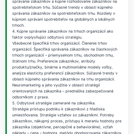
správanie zákazníkov a kúpne rozhodovanie zákazníkov na
spotrebiteľskom trhu. Súčasné trendy v oblasti kúpneho
správania zákazníkov na spotrebiteľskom trhu. Rozdiely v
kúpnom správaní spotrebiteľov na globálnych a lokálnych
trhoch.
4. Kúpne správanie zákazníkov na trhoch organizácií ako
faktor ovplyvňujúci odbytovú stratégiu.
Všeobecné špecifiká trhov organizácií. Členenie trhov
organizácií. Špecifiká správania zákazníkov na čiastkových
trhoch organizácií – priemyselnom trhu, obchodnom trhu,
štátnom trhu. Preferencie zákazníkov, atribúty
produktu/značky, binárne a multinomiálne modely voľby,
analýza elasticity preferencií zákazníkov. Súčasné trendy v
oblasti kúpneho správania zákazníkov na trhu organizácií.
Neuromarketing a jeho využitie v oblasti stratégií
orientovaných na zákazníka – prednáška zabezpečovaná
odborníkom z praxe.
5. Odbytové stratégie zamerané na zákazníka.
Stratégie prístupu podniku k zákazníkovi z hľadiska
umiestňovania. Stratégie vzťahov so zákazníkmi. Potreby
zákazníkov, nákupný proces, prístupy k meraniu hodnoty pre
zákazníka (objektívne, percepčné a behaviorálne), vzťah
náklady – cena – hodnota, metódy ohodnocovania zákazníkov,