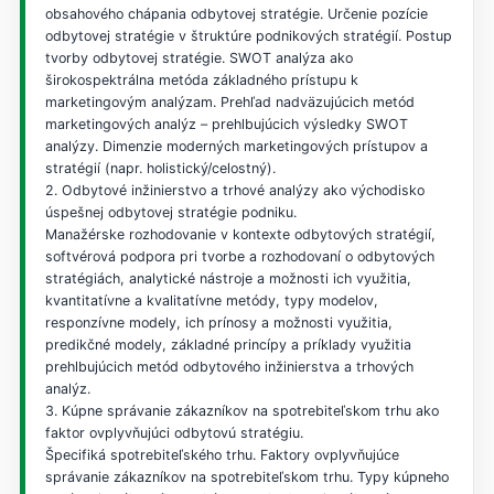
obsahového chápania odbytovej stratégie. Určenie pozície
odbytovej stratégie v štruktúre podnikových stratégií. Postup
tvorby odbytovej stratégie. SWOT analýza ako
širokospektrálna metóda základného prístupu k
marketingovým analýzam. Prehľad nadväzujúcich metód
marketingových analýz – prehlbujúcich výsledky SWOT
analýzy. Dimenzie moderných marketingových prístupov a
stratégií (napr. holistický/celostný).
2. Odbytové inžinierstvo a trhové analýzy ako východisko
úspešnej odbytovej stratégie podniku.
Manažérske rozhodovanie v kontexte odbytových stratégií,
softvérová podpora pri tvorbe a rozhodovaní o odbytových
stratégiách, analytické nástroje a možnosti ich využitia,
kvantitatívne a kvalitatívne metódy, typy modelov,
responzívne modely, ich prínosy a možnosti využitia,
predikčné modely, základné princípy a príklady využitia
prehlbujúcich metód odbytového inžinierstva a trhových
analýz.
3. Kúpne správanie zákazníkov na spotrebiteľskom trhu ako
faktor ovplyvňujúci odbytovú stratégiu.
Špecifiká spotrebiteľského trhu. Faktory ovplyvňujúce
správanie zákazníkov na spotrebiteľskom trhu. Typy kúpneho