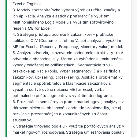
Excel a Enginius.
3. Modely spotrebiteľovho výberu výrobku určitej značky a
ich aplikácia. Analýza elasticity preferencií s využitím
Multinominálneho Logit Modelu s využitím softvérového
riešenia ME for Excel.
4. Stratégie prístupu podniku k zákazníkovi – praktické
aplikácie. CLV (Customer Lifetime Value) analýza s využitím
ME for Excel a (Recency, Frequency, Monetary Value) model.
5. Analýzu odvetvia, ukazovatele hodnotenie atraktivity trhu/
odvetvia a obchodnej sily. Metodika vyhľadania konkurenčnej
výhody založenej na odlišnostiach . Segmentácia trhu –
praktické aplikácie (opis, výber segmentov...) a klasifikácia
zákazníkov, up-selling, cross-selling. Aplikácia problematiky
segmentácie spotrebiteľov a klasifikácie zákazníkov s
využitím softvérového riešenia ME for Excel, voľba
optimálneho počtu segmentov s využitím dendogramu.
6. Prezentácie seminárnych prác z marketingovej analýzy – z
dôrazom nielen na obsahové zvládnutie problematiky, ale aj
rozvíjanie prezentačných a komunikačných zručností
študentov.
7. Stratégie trhového podielu - využitie portfóliových analýz v
marketingovom rozhodovaní. Stratégia umiestňovania ponuky