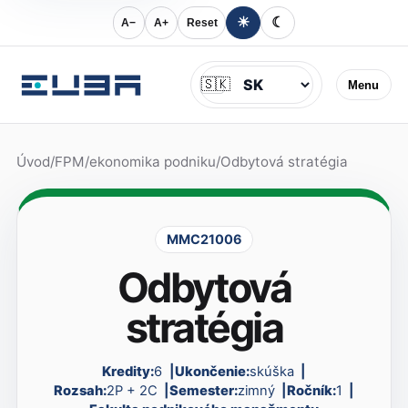
☀
☾
A−
A+
Reset
Jazyk
🇸🇰
Menu
Úvod
/
FPM
/
ekonomika podniku
/
Odbytová stratégia
MMC21006
Odbytová
stratégia
Kredity:
6
Ukončenie:
skúška
Rozsah:
2P + 2C
Semester:
zimný
Ročník:
1