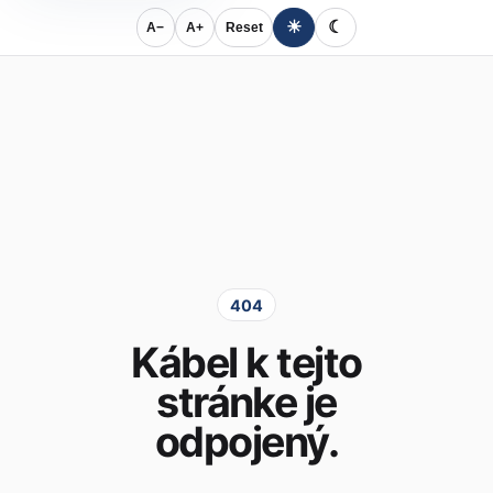
☀
☾
A−
A+
Reset
404
Kábel k tejto
stránke je
odpojený.