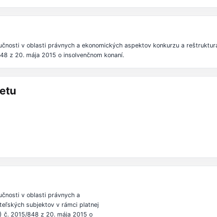
ručnosti v oblasti právnych a ekonomických aspektov konkurzu a reštruktural
48 z 20. mája 2015 o insolvenčnom konaní.
etu
učnosti v oblasti právnych a
eľských subjektov v rámci platnej
) č. 2015/848 z 20. mája 2015 o