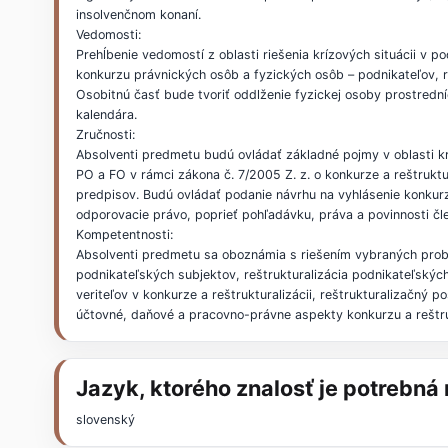
insolvenčnom konaní.
Vedomosti:
Prehĺbenie vedomostí z oblasti riešenia krízových situácii v p
konkurzu právnických osôb a fyzických osôb – podnikateľov, r
Osobitnú časť bude tvoriť oddlženie fyzickej osoby prostred
kalendára.
Zručnosti:
Absolventi predmetu budú ovládať základné pojmy v oblasti 
PO a FO v rámci zákona č. 7/2005 Z. z. o konkurze a reštruktur
predpisov. Budú ovládať podanie návrhu na vyhlásenie konkurzu
odporovacie právo, poprieť pohľadávku, práva a povinnosti čl
Kompetentnosti:
Absolventi predmetu sa oboznámia s riešením vybraných pro
podnikateľských subjektov, reštrukturalizácia podnikateľských
veriteľov v konkurze a reštrukturalizácii, reštrukturalizačný p
účtovné, daňové a pracovno-právne aspekty konkurzu a reštru
Jazyk, ktorého znalosť je potrebn
slovenský