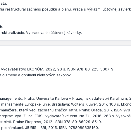
tata.
ia reštrukturalizačného posudku a plánu. Práca s výkazmi účtovnej závierk
h.
ukturalizácie. Vypracovanie účtovnej závierky.
ava: Vydavateľstvo EKONÓM, 2022, 93 s. ISBN 978-80-225-5007-9.
i a o zmene a doplnení niektorých zákonov
managementu. Praha: Univerzita Karlova v Praze, nakladatelství Karolinum
vom manažmente Európskej únie. Bratislava: Wolters Kluwer, 2017, 106 s. Ek
edu manažera, který vedl záchranu značky Tatra. Praha: Grada, 2017. ISBN 9
 preprac. vyd. Žilina: EDIS- vydavateľské centurm ŽU, 2016, 263 s. Vysok
století. Praha: Ekopress, 2012. ISBN 978-80-86929-85-9.
e s poznámkami. JIURIS LIBRI, 2015. ISBN 9788089635160.