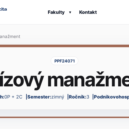
ita
Fakulty
Kontakt
▾
manažment
PPF24071
ízový manažm
h:
0P + 2C
Semester:
zimný
Ročník:
3
Podnikovohospo