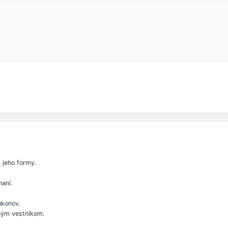
 jeho formy.
aní.
úkonov.
ným vestníkom.