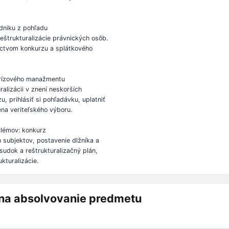
odniku z pohľadu
eštrukturalizácie právnických osôb.
níctvom konkurzu a splátkového
krízového manažmentu
alizácii v znení neskorších
, prihlásiť si pohľadávku, uplatniť
ena veriteľského výboru.
blémov: konkurz
 subjektov, postavenie dlžníka a
osudok a reštrukturalizačný plán,
kturalizácie.
á na absolvovanie predmetu