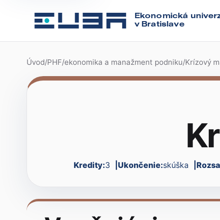
Ekonomická univerz
v Bratislave
Úvod
/
PHF
/
ekonomika a manažment podniku
/
Krízový 
Kr
Kredity:
3
Ukončenie:
skúška
Rozsa