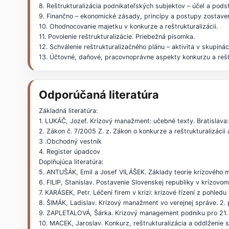
8. Reštrukturalizácia podnikateľských subjektov – účel a pods
9. Finančno – ekonomické zásady, princípy a postupy zostaven
10. Ohodnocovanie majetku v konkurze a reštrukturalizácii.
11. Povolenie reštrukturalizácie. Priebežná písomka.
12. Schválenie reštrukturalizačného plánu – aktivita v skupinác
13. Účtovné, daňové, pracovnoprávne aspekty konkurzu a reštr
Odporúčaná literatúra
Základná literatúra:
1. LUKÁČ, Jozef. Krízový manažment: učebné texty. Bratisl
2. Zákon č. 7/2005 Z. z. Zákon o konkurze a reštrukturalizáci
3 .Obchodný vestník
4. Register úpadcov
Doplňujúca literatúra:
5. ANTUŠÁK, Emil a Josef VILÁŠEK. Základy teorie krizového 
6. FILIP, Stanislav. Postavenie Slovenskej republiky v krízo
7. KARÁSEK, Petr. Léčení firem v krizi: krizové řízení z pohl
8. ŠIMÁK, Ladislav. Krízový manažment vo verejnej správe. 2.
9. ZAPLETALOVÁ, Šárka. Krizový management podniku pro 21. 
10. MACEK, Jaroslav. Konkurz, reštrukturalizácia a oddlženi