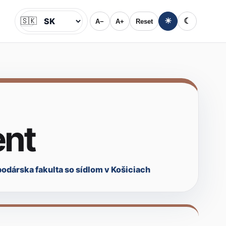
🇸🇰
☀
☾
A−
A+
Reset
Jazyk
ent
dárska fakulta so sídlom v Košiciach