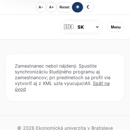
☀
☾
A−
A+
Reset
Jazyk
🇸🇰
Menu
Zamestnanec nebol nájdený. Spustite
synchronizáciu študijného programu aj
zamestnancov; pri predmetoch sa profil vie
vytvoriť aj z XML uzla vyucujuciAll.
Späť na
úvod
© 2026 Ekonomická univerzita v Bratislave