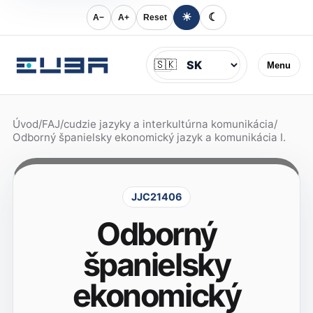
☀
☾
A−
A+
Reset
Jazyk
🇸🇰
Menu
Úvod
/
FAJ
/
cudzie jazyky a interkultúrna komunikácia
/
Odborný španielsky ekonomický jazyk a komunikácia I.
JJC21406
Odborný
španielsky
ekonomický