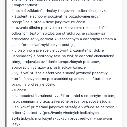
Kompetentnosti:
- poznať základné princípy fungovania odborného jazyka,
- študent je schopný používať na požadovanej úrovni
receptívne a produktívne jazykové zručnosti,
- rozumie dlhším prejavom a rozhovorom; rozumie dlhším
odborným textom so zložitou štruktúrou; je schopný sa
adekvátne sa vyjadrovať k všeobecným a odborným témam a
jasne formulovať myšlienky a postoje,
- v písomnom prejave vie vytvoriť zrozumiteľný, dobre
usporiadaný a podrobný text na zložité odborné ekonomické
témy, prejavujúc ovládanie kompozičných postupov,
spojovacích výrazov a prostriedkov kohézie,
- využívať pružne a efektívne získané jazykové poznatky,
ktoré sú nevyhnutné pre úspešné uplatnenie sa študenta v
praxi, na profesijné účely.
Zručnosti:
- nadobudnuté zručnosti využiť pri práci s odborným textom,
napr. seminárna práca, záverečné práca, prípadová štúdia,
- aplikovať primerané jazykové stratégie viažuce sa na tvorbu
odborných textov (používanie vhodných lexikálnych,
štylistických, morfosyntaktických prostriedkov) v cieľovom
jazyku,