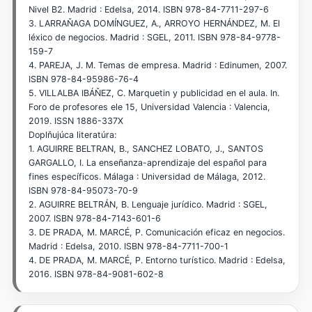
Nivel B2. Madrid : Edelsa, 2014. ISBN 978-84-7711-297-6
3. LARRAŇAGA DOMÍNGUEZ, A., ARROYO HERNÁNDEZ, M. El
léxico de negocios. Madrid : SGEL, 2011. ISBN 978-84-9778-
159-7
4. PAREJA, J. M. Temas de empresa. Madrid : Edinumen, 2007.
ISBN 978-84-95986-76-4
5. VILLALBA IBÁŇEZ, C. Marquetin y publicidad en el aula. In.
Foro de profesores ele 15, Universidad Valencia : Valencia,
2019. ISSN 1886-337X
Doplňujúca literatúra:
1. AGUIRRE BELTRAN, B., SANCHEZ LOBATO, J., SANTOS
GARGALLO, I. La enseñanza-aprendizaje del español para
fines específicos. Málaga : Universidad de Málaga, 2012.
ISBN 978-84-95073-70-9
2. AGUIRRE BELTRÁN, B. Lenguaje jurídico. Madrid : SGEL,
2007. ISBN 978-84-7143-601-6
3. DE PRADA, M. MARCÉ, P. Comunicación eficaz en negocios.
Madrid : Edelsa, 2010. ISBN 978-84-7711-700-1
4. DE PRADA, M. MARCÉ, P. Entorno turístico. Madrid : Edelsa,
2016. ISBN 978-84-9081-602-8