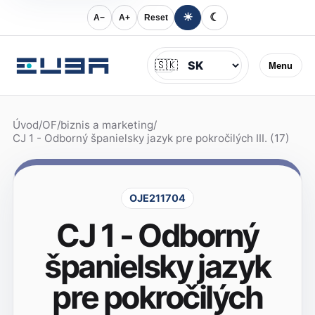
☀
☾
A−
A+
Reset
Jazyk
🇸🇰
Menu
Úvod
/
OF
/
biznis a marketing
/
CJ 1 - Odborný španielsky jazyk pre pokročilých III. (17)
OJE211704
CJ 1 - Odborný
španielsky jazyk
pre pokročilých