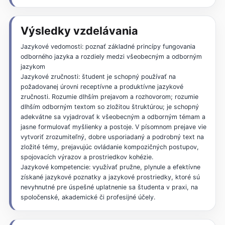
Výsledky vzdelávania
Jazykové vedomosti: poznať základné princípy fungovania
odborného jazyka a rozdiely medzi všeobecným a odborným
jazykom
Jazykové zručnosti: študent je schopný používať na
požadovanej úrovni receptívne a produktívne jazykové
zručnosti. Rozumie dlhším prejavom a rozhovorom; rozumie
dlhším odborným textom so zložitou štruktúrou; je schopný
adekvátne sa vyjadrovať k všeobecným a odborným témam a
jasne formulovať myšlienky a postoje. V písomnom prejave vie
vytvoriť zrozumiteľný, dobre usporiadaný a podrobný text na
zložité témy, prejavujúc ovládanie kompozičných postupov,
spojovacích výrazov a prostriedkov kohézie.
Jazykové kompetencie: využívať pružne, plynule a efektívne
získané jazykové poznatky a jazykové prostriedky, ktoré sú
nevyhnutné pre úspešné uplatnenie sa študenta v praxi, na
spoločenské, akademické či profesijné účely.