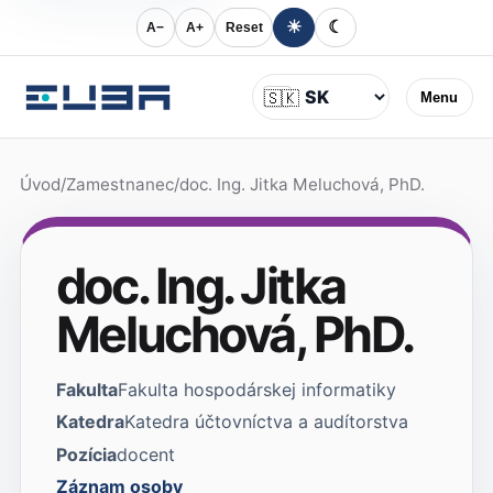
☀
☾
A−
A+
Reset
Jazyk
🇸🇰
Menu
Úvod
/
Zamestnanec
/
doc. Ing. Jitka Meluchová, PhD.
doc. Ing. Jitka
Meluchová, PhD.
Fakulta
Fakulta hospodárskej informatiky
Katedra
Katedra účtovníctva a audítorstva
Pozícia
docent
Záznam osoby