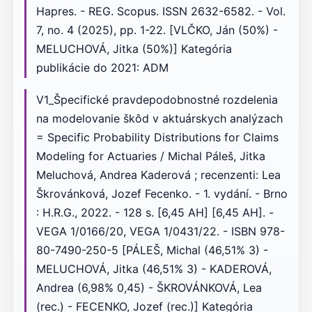
Hapres. - REG. Scopus. ISSN 2632-6582. - Vol.
7, no. 4 (2025), pp. 1-22. [VLČKO, Ján (50%) -
MELUCHOVÁ, Jitka (50%)] Kategória
publikácie do 2021: ADM
V1_Špecifické pravdepodobnostné rozdelenia
na modelovanie škôd v aktuárskych analýzach
= Specific Probability Distributions for Claims
Modeling for Actuaries / Michal Páleš, Jitka
Meluchová, Andrea Kaderová ; recenzenti: Lea
Škrovánková, Jozef Fecenko. - 1. vydání. - Brno
: H.R.G., 2022. - 128 s. [6,45 AH] [6,45 AH]. -
VEGA 1/0166/20, VEGA 1/0431/22. - ISBN 978-
80-7490-250-5 [PÁLEŠ, Michal (46,51% 3) -
MELUCHOVÁ, Jitka (46,51% 3) - KADEROVÁ,
Andrea (6,98% 0,45) - ŠKROVÁNKOVÁ, Lea
(rec.) - FECENKO, Jozef (rec.)] Kategória