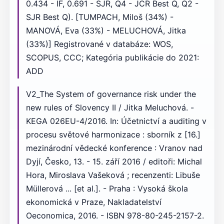
0.434 - IF, 0.691 - SJR, Q4 - JCR Best Q, Q2 -
SJR Best Q). [TUMPACH, Miloš (34%) -
MANOVÁ, Eva (33%) - MELUCHOVÁ, Jitka
(33%)] Registrované v databáze: WOS,
SCOPUS, CCC; Kategória publikácie do 2021:
ADD
V2_The System of governance risk under the
new rules of Slovency II / Jitka Meluchová. -
KEGA 026EU-4/2016. In: Účetnictví a auditing v
procesu světové harmonizace : sborník z [16.]
mezinárodní vědecké konference : Vranov nad
Dyjí, Česko, 13. - 15. září 2016 / editoři: Michal
Hora, Miroslava Vašeková ; recenzenti: Libuše
Müllerová ... [et al.]. - Praha : Vysoká škola
ekonomická v Praze, Nakladatelství
Oeconomica, 2016. - ISBN 978-80-245-2157-2.