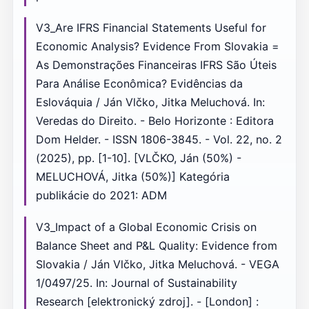
V3_Are IFRS Financial Statements Useful for
Economic Analysis? Evidence From Slovakia =
As Demonstrações Financeiras IFRS São Úteis
Para Análise Econômica? Evidências da
Eslováquia / Ján Vlčko, Jitka Meluchová. In:
Veredas do Direito. - Belo Horizonte : Editora
Dom Helder. - ISSN 1806-3845. - Vol. 22, no. 2
(2025), pp. [1-10]. [VLČKO, Ján (50%) -
MELUCHOVÁ, Jitka (50%)] Kategória
publikácie do 2021: ADM
V3_Impact of a Global Economic Crisis on
Balance Sheet and P&L Quality: Evidence from
Slovakia / Ján Vlčko, Jitka Meluchová. - VEGA
1/0497/25. In: Journal of Sustainability
Research [elektronický zdroj]. - [London] :