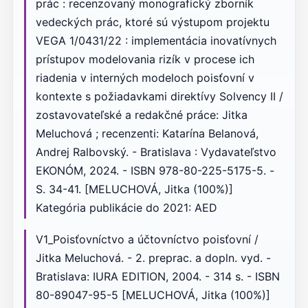
prác : recenzovaný monografický zborník
vedeckých prác, ktoré sú výstupom projektu
VEGA 1/0431/22 : implementácia inovatívnych
prístupov modelovania rizík v procese ich
riadenia v interných modeloch poisťovní v
kontexte s požiadavkami direktívy Solvency II /
zostavovateľské a redakčné práce: Jitka
Meluchová ; recenzenti: Katarína Belanová,
Andrej Ralbovský. - Bratislava : Vydavateľstvo
EKONÓM, 2024. - ISBN 978-80-225-5175-5. -
S. 34-41. [MELUCHOVÁ, Jitka (100%)]
Kategória publikácie do 2021: AED
V1_Poisťovníctvo a účtovníctvo poisťovní /
Jitka Meluchová. - 2. preprac. a dopln. vyd. -
Bratislava: IURA EDITION, 2004. - 314 s. - ISBN
80-89047-95-5 [MELUCHOVÁ, Jitka (100%)]