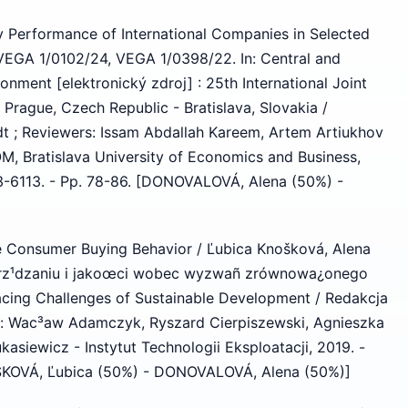
y Performance of International Companies in Selected
 VEGA 1/0102/24, VEGA 1/0398/22. In: Central and
nment [elektronický zdroj] : 25th International Joint
Prague, Czech Republic - Bratislava, Slovakia /
t ; Reviewers: Issam Abdallah Kareem, Artem Artiukhov
NÓM, Bratislava University of Economics and Business,
3-6113. - Pp. 78-86. [DONOVALOVÁ, Alena (50%) -
e Consumer Buying Behavior / Ľubica Knošková, Alena
zarz¹dzaniu i jakoœci wobec wyzwañ zrównowa¿onego
cing Challenges of Sustainable Development / Redakcja
i: Wac³aw Adamczyk, Ryszard Cierpiszewski, Agnieszka
siewicz - Instytut Technologii Eksploatacji, 2019. -
ŠKOVÁ, Ľubica (50%) - DONOVALOVÁ, Alena (50%)]