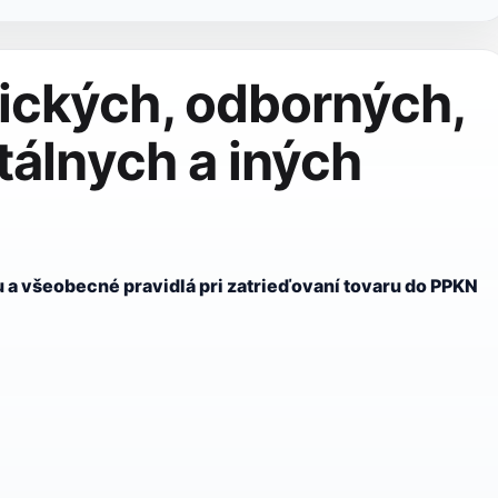
ických, odborných,
tálnych a iných
 a všeobecné pravidlá pri zatrieďovaní tovaru do PPKN