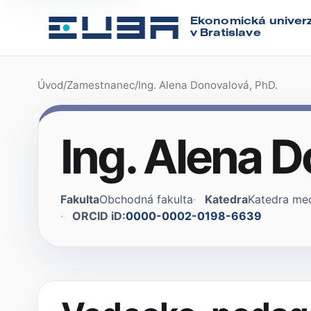
Ekonomická univerz
v Bratislave
Úvod
/
Zamestnanec
/
Ing. Alena Donovalová, PhD.
Ing. Alena 
Fakulta
Obchodná fakulta
Katedra
Katedra me
ORCID iD:
0000-0002-0198-6639