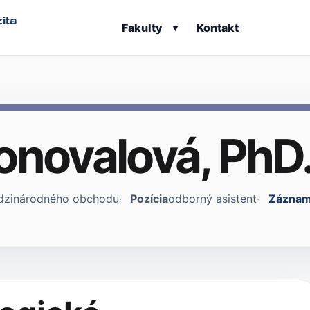
ita
Fakulty
Kontakt
▾
Donovalová, PhD
dzinárodného obchodu
Pozícia
odborný asistent
Záznam