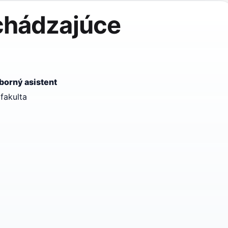
chádzajúce
dborný asistent
fakulta