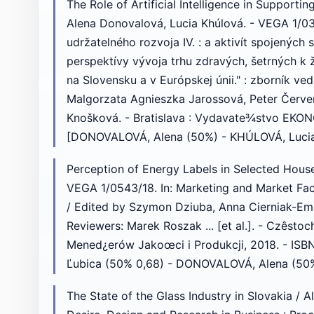
The Role of Artificial Intelligence in Supporti
Alena Donovalová, Lucia Khúlová. - VEGA 1/0
udržatelného rozvoja IV. : a aktivít spojených
perspektívy vývoja trhu zdravých, šetrných k
na Slovensku a v Európskej únii." : zborník ved
Malgorzata Agnieszka Jarossová, Peter Červen
Knošková. - Bratislava : Vydavate¾stvo EKON
[DONOVALOVÁ, Alena (50%) - KHÚLOVÁ, Luci
Perception of Energy Labels in Selected Hous
VEGA 1/0543/18. In: Marketing and Market Fa
/ Edited by Szymon Dziuba, Anna Cierniak-Em
Reviewers: Marek Roszak ... [et al.]. - Czês
Mened¿erów Jakoœci i Produkcji, 2018. - ISB
Ľubica (50% 0,68) - DONOVALOVÁ, Alena (50%
The State of the Glass Industry in Slovakia / 