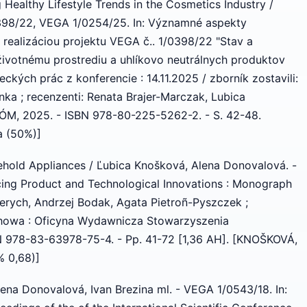
ng Healthy Lifestyle Trends in the Cosmetics Industry /
398/22, VEGA 1/0254/25. In: Významné aspekty
 s realizáciou projektu VEGA č.. 1/0398/22 "Stav a
 životnému prostrediu a uhlíkovo neutrálnych produktov
eckých prác z konferencie : 14.11.2025 / zborník zostavili:
ka ; recenzenti: Renata Brajer-Marczak, Lubica
ÓM, 2025. - ISBN 978-80-225-5262-2. - S. 42-48.
a (50%)]
ehold Appliances / Ľubica Knošková, Alena Donovalová. -
cing Product and Technological Innovations : Monograph
erych, Andrzej Bodak, Agata Pietroñ-Pyszczek ;
tochowa : Oficyna Wydawnicza Stowarzyszenia
N 978-83-63978-75-4. - Pp. 41-72 [1,36 AH]. [KNOŠKOVÁ,
 0,68)]
Alena Donovalová, Ivan Brezina ml. - VEGA 1/0543/18. In: