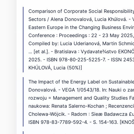
Comparison of Corporate Social Responsibilit
Sectors / Alena Donovalová, Lucia Khúlová. -
Eastern Europe in the Changing Business Enviro
Conference : Proceedings : 22 - 23 May 2025, 
Compiled by: Lucia Uderianová, Martin Schmid
... [et al.]. - Bratislava : Vydavate¾stvo EKO
2025. - ISBN 978-80-225-5225-7. - ISSN 245
KHÚLOVÁ, Lucia (50%)]
The Impact of the Energy Label on Sustainabl
Donovalová. - VEGA 1/0543/18. In: Nauki o 
rozwoju = Management and Quality Studies Fa
naukowa: Renata Salerno-Kochan ; Recenzenc
Cholewa-Wójcik. - Radom : Sieæ Badawcza £uka
ISBN 978-83-7789-592-4. - S. 154-163. [KNO