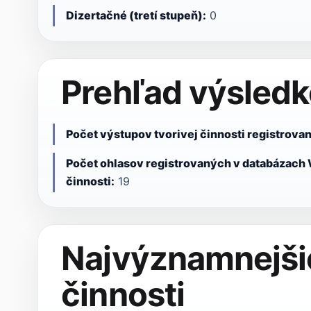
Dizertačné (tretí stupeň):
0
Prehľad výsledko
Počet výstupov tvorivej činnosti registrov
Počet ohlasov registrovaných v databázach 
činnosti:
19
Najvýznamnejšie
činnosti