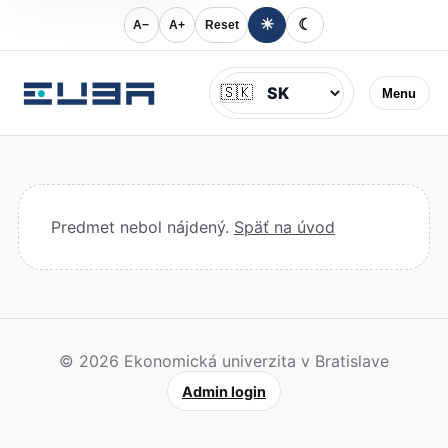
☀
☾
A−
A+
Reset
Jazyk
🇸🇰
Menu
Predmet nebol nájdený.
Späť na úvod
© 2026 Ekonomická univerzita v Bratislave
Admin login