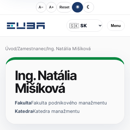
☀
☾
A−
A+
Reset
Jazyk
🇸🇰
Menu
Úvod
/
Zamestnanec
/
Ing. Natália Mišíková
Ing. Natália
Mišíková
Fakulta
Fakulta podnikového manažmentu
Katedra
Katedra manažmentu