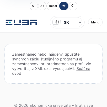
☀
☾
A−
A+
Reset
Jazyk
🇸🇰
Menu
Zamestnanec nebol nájdený. Spustite
synchronizáciu študijného programu aj
zamestnancov; pri predmetoch sa profil vie
vytvoriť aj z XML uzla vyucujuciAll.
Späť na
úvod
© 2026 Ekonomická univerzita v Bratislave