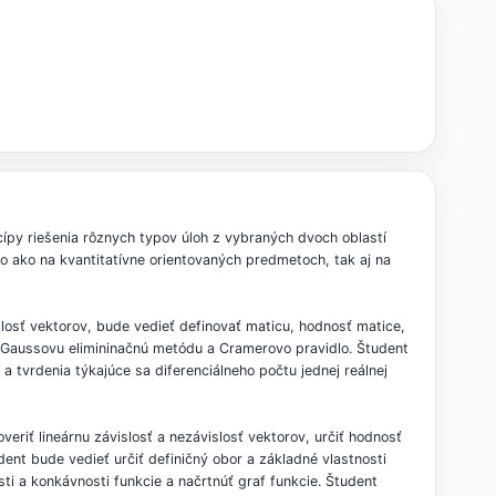
cípy riešenia rôznych typov úloh z vybraných dvoch oblastí
to ako na kvantitatívne orientovaných predmetoch, tak aj na
slosť vektorov, bude vedieť definovať maticu, hodnosť matice,
to Gaussovu elimininačnú metódu a Cramerovo pravidlo. Študent
e a tvrdenia týkajúce sa diferenciálneho počtu jednej reálnej
veriť lineárnu závislosť a nezávislosť vektorov, určiť hodnosť
dent bude vedieť určiť definičný obor a základné vlastnosti
sti a konkávnosti funkcie a načrtnúť graf funkcie. Študent