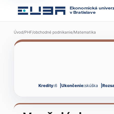
Ekonomická univerz
v Bratislave
Úvod
/
PHF
/
obchodné podnikanie
/
Matematika
Kredity:
6
Ukončenie:
skúška
Rozsa