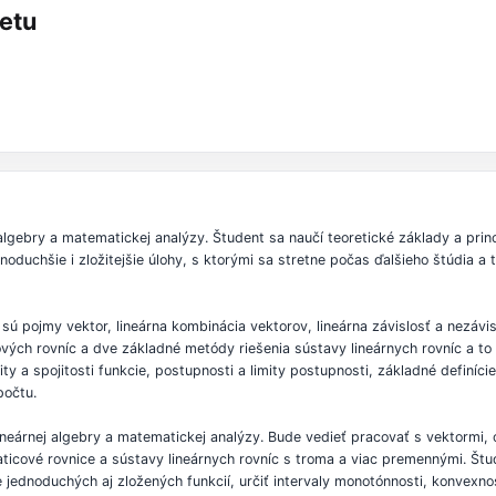
etu
lgebry a matematickej analýzy. Študent sa naučí teoretické základy a prin
duchšie i zložitejšie úlohy, s ktorými sa stretne počas ďalšieho štúdia a 
 sú pojmy vektor, lineárna kombinácia vektorov, lineárna závislosť a nezávi
cových rovníc a dve základné metódy riešenia sústavy lineárnych rovníc a 
ity a spojitosti funkcie, postupnosti a limity postupnosti, základné definíci
počtu.
lineárnej algebry a matematickej analýzy. Bude vedieť pracovať s vektormi, o
maticové rovnice a sústavy lineárnych rovníc s troma a viac premennými. Štu
ie jednoduchých aj zložených funkcií, určiť intervaly monotónnosti, konvexno