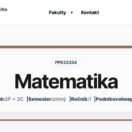
ita
Fakulty
Kontakt
▾
PPK22334
Matematika
h:
2P + 2C
Semester:
zimný
Ročník:
1
Podnikovohospo