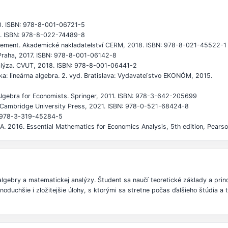
20. ISBN: 978-8-001-06721-5
6. ISBN: 978-8-022-74489-8
agement. Akademické nakladatelství CERM, 2018. ISBN: 978-8-021-45522-1
 Praha, 2017. ISBN: 978-8-001-06142-8
lýza. CVUT, 2018. ISBN: 978-8-001-06441-2
: lineárna algebra. 2. vyd. Bratislava: Vydavateľstvo EKONÓM, 2015.
 Algebra for Economists. Springer, 2011. ISBN: 978-3-642-205699
s. Cambridge University Press, 2021. ISBN: 978-0-521-68424-8
N: 978-3-319-45284-5
 2016. Essential Mathematics for Economics Analysis, 5th edition, Pears
lgebry a matematickej analýzy. Študent sa naučí teoretické základy a prin
duchšie i zložitejšie úlohy, s ktorými sa stretne počas ďalšieho štúdia a 