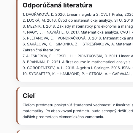
Odporúčaná literatúra
1. DVOŘÁKOVÁ, Ľ. 2020. Lineární algebra 2. CVUT Praha, 20
2. LUCKÁ, M. 2016. Úvod do matematickej analýzy. STU, 201
3. MEZNÍK, I. 2018. Základy matematiky pro ekonomii a man
4. NAGY, J. – NAVRÁTIL, O. 2017. Matematická analýza. CVUT
5. PLETANOVÁ, E. – VONDRÁČKOVÁ, J. 2018. Matematická ana
6. SAKÁLOVÁ, K. – SIMONKA, Z. – STREŠŇÁKOVÁ, A. Matematika
Zahraničná literatúra:
7. ALESKEROV, F. – ERSEL, H. – PIONTKOVSKI, D. 2011. Linear
8. BRANNAN, D. 2021. A first course in mathematical analysi
9. GORODENTSEV, A. L. 2016. Algebra I. Springer. 2016. ISB
10. SYDSAETER, K. – HAMMOND, P. – STROM, A. – CARVAJAL, A.
Cieľ
Cieľom predmetu poskytnúť študentovi vedomosti z lineárnej a
matematiky. Po absolvovaní predmetu bude schopný riešiť jedno
ďalších predmetoch ekonomického zamerania.