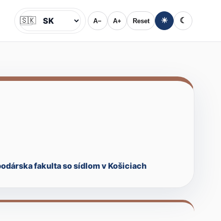
🇸🇰
☀
☾
A−
A+
Reset
Jazyk
dárska fakulta so sídlom v Košiciach