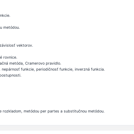
nkcie.
ou metódou.
ezávislosť vektorov.
é rovnice.
načná metóda, Cramerovo pravidlo.
ť, nepárnosť funkcie, periodičnosť funkcie, inverzná funkcia.
postupnosti.
anie rozkladom, metódou per partes a substitučnou metódou.