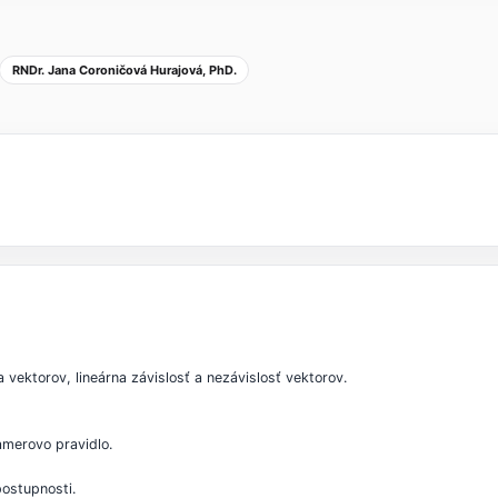
RNDr. Jana Coroničová Hurajová, PhD.
 vektorov, lineárna závislosť a nezávislosť vektorov.
amerovo pravidlo.
postupnosti.