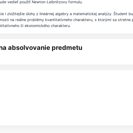
bude vedieť použiť Newton-Leibnitzovu formulu.
e i zložitejšie úlohy z lineárnej algebry a matematickej analýzy. Študent b
mosti na reálne problémy kvantitatívneho charakteru, s ktorými sa stretne
itatívneho či ekonomického charakteru.
á na absolvovanie predmetu