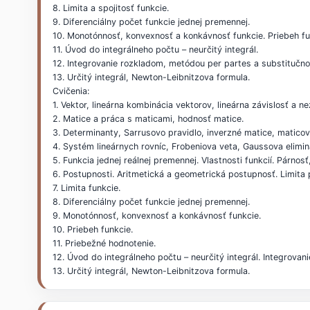
8. Limita a spojitosť funkcie.
9. Diferenciálny počet funkcie jednej premennej.
10. Monotónnosť, konvexnosť a konkávnosť funkcie. Priebeh fu
11. Úvod do integrálneho počtu – neurčitý integrál.
12. Integrovanie rozkladom, metódou per partes a substitučn
13. Určitý integrál, Newton-Leibnitzova formula.
Cvičenia:
1. Vektor, lineárna kombinácia vektorov, lineárna závislosť a n
2. Matice a práca s maticami, hodnosť matice.
3. Determinanty, Sarrusovo pravidlo, inverzné matice, maticov
4. Systém lineárnych rovníc, Frobeniova veta, Gaussova elimi
5. Funkcia jednej reálnej premennej. Vlastnosti funkcií. Párnos
6. Postupnosti. Aritmetická a geometrická postupnosť. Limita 
7. Limita funkcie.
8. Diferenciálny počet funkcie jednej premennej.
9. Monotónnosť, konvexnosť a konkávnosť funkcie.
10. Priebeh funkcie.
11. Priebežné hodnotenie.
12. Úvod do integrálneho počtu – neurčitý integrál. Integrov
13. Určitý integrál, Newton-Leibnitzova formula.