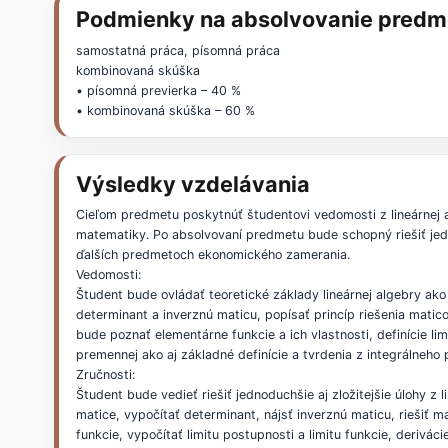
Podmienky na absolvovanie predm
samostatná práca, písomná práca
kombinovaná skúška
• písomná previerka – 40 %
• kombinovaná skúška – 60 %
Výsledky vzdelávania
Cieľom predmetu poskytnúť študentovi vedomosti z lineárnej a
matematiky. Po absolvovaní predmetu bude schopný riešiť jedno
ďalších predmetoch ekonomického zamerania.
Vedomosti:
Študent bude ovládať teoretické základy lineárnej algebry ako
determinant a inverznú maticu, popísať princíp riešenia mati
bude poznať elementárne funkcie a ich vlastnosti, definície lim
premennej ako aj základné definície a tvrdenia z integrálneho 
Zručnosti:
Študent bude vedieť riešiť jednoduchšie aj zložitejšie úlohy z 
matice, vypočítať determinant, nájsť inverznú maticu, riešiť 
funkcie, vypočítať limitu postupnosti a limitu funkcie, derivác