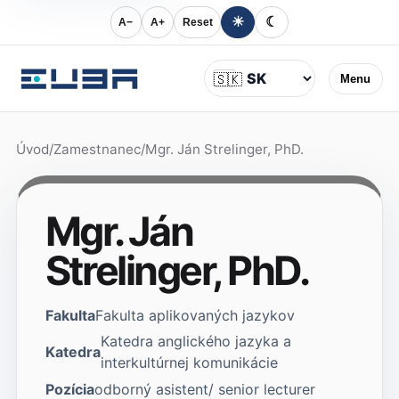
☀
☾
A−
A+
Reset
Jazyk
🇸🇰
Menu
Úvod
/
Zamestnanec
/
Mgr. Ján Strelinger, PhD.
Mgr. Ján
Strelinger, PhD.
Fakulta
Fakulta aplikovaných jazykov
Katedra anglického jazyka a
Katedra
interkultúrnej komunikácie
Pozícia
odborný asistent/ senior lecturer