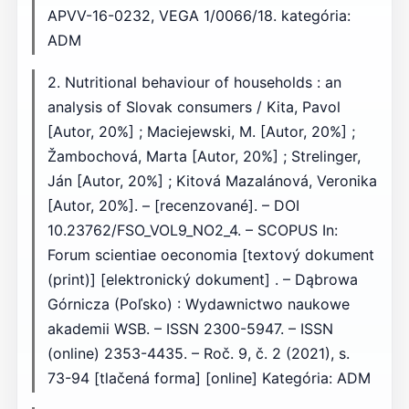
APVV-16-0232, VEGA 1/0066/18. kategória:
ADM
2. Nutritional behaviour of households : an
analysis of Slovak consumers / Kita, Pavol
[Autor, 20%] ; Maciejewski, M. [Autor, 20%] ;
Žambochová, Marta [Autor, 20%] ; Strelinger,
Ján [Autor, 20%] ; Kitová Mazalánová, Veronika
[Autor, 20%]. – [recenzované]. – DOI
10.23762/FSO_VOL9_NO2_4. – SCOPUS In:
Forum scientiae oeconomia [textový dokument
(print)] [elektronický dokument] . – Dąbrowa
Górnicza (Poľsko) : Wydawnictwo naukowe
akademii WSB. – ISSN 2300-5947. – ISSN
(online) 2353-4435. – Roč. 9, č. 2 (2021), s.
73-94 [tlačená forma] [online] Kategória: ADM