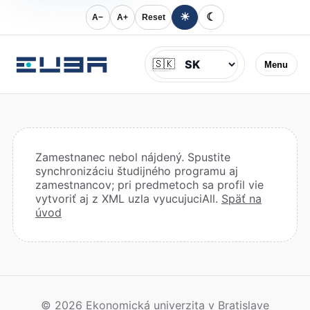
☀
☾
A−
A+
Reset
Jazyk
🇸🇰
Menu
Zamestnanec nebol nájdený. Spustite
synchronizáciu študijného programu aj
zamestnancov; pri predmetoch sa profil vie
vytvoriť aj z XML uzla vyucujuciAll.
Späť na
úvod
© 2026 Ekonomická univerzita v Bratislave