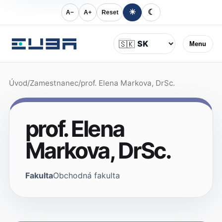
☀
☾
A−
A+
Reset
Jazyk
🇸🇰
Menu
Úvod
/
Zamestnanec
/
prof. Elena Markova, DrSc.
prof. Elena
Markova, DrSc.
Fakulta
Obchodná fakulta