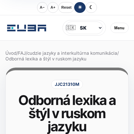
☀
☾
A−
A+
Reset
Jazyk
🇸🇰
Menu
Úvod
/
FAJ
/
cudzie jazyky a interkultúrna komunikácia
/
Odborná lexika a štýl v ruskom jazyku
JJC21310M
Odborná lexika a
štýl v ruskom
jazyku