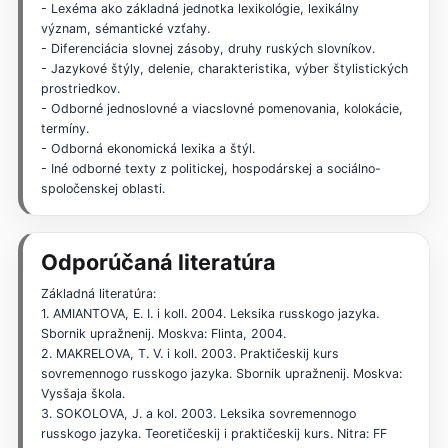
- Lexéma ako základná jednotka lexikológie, lexikálny
význam, sémantické vzťahy.
- Diferenciácia slovnej zásoby, druhy ruských slovníkov.
- Jazykové štýly, delenie, charakteristika, výber štylistických
prostriedkov.
- Odborné jednoslovné a viacslovné pomenovania, kolokácie,
termíny.
- Odborná ekonomická lexika a štýl.
- Iné odborné texty z politickej, hospodárskej a sociálno-
spoločenskej oblasti.
Odporúčaná literatúra
Základná literatúra:
1. AMIANTOVA, E. I. i koll. 2004. Leksika russkogo jazyka.
Sbornik upražnenij. Moskva: Flinta, 2004.
2. MAKRELOVA, T. V. i koll. 2003. Praktičeskij kurs
sovremennogo russkogo jazyka. Sbornik upražnenij. Moskva:
Vysšaja škola.
3. SOKOLOVA, J. a kol. 2003. Leksika sovremennogo
russkogo jazyka. Teoretičeskij i praktičeskij kurs. Nitra: FF