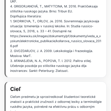
UKF.
4. GRIGORJANOVÁ, T., MATYTCINA, M. 2016. Praktičeksaja
stilistika russkogo jazyka. Brno: Tribun EU.
Doplňujúca literatúra:
1. SKORIKOVA, T., ORLOV, Je. 2016. Sovremnnaja jazykovaja
situacija: Izmenenija v russkoj leksike. In: Studia russico-
slovaca, 5, 2016, s. 33 – 41. Dostupné na:
https://www.ku.sk/images/dokumenty/pf/dokumenty/veda_a_v
yskum/elektronicke_publikacie/kollarova_russico_slovaca_201
6.pdf
2. GVOZDARJOV, J. A. 2009. Leksikologija i frazeologija.
Moskva: MarT.
3. AFANASJEVA, N. A., POPOVA, T. I. 2012. Palitra stilej.
Učebnoje posobije po stilistike russkogo jazyka dlja
inostrancev. Sankt-Peterburg: Zlatoust.
Cieľ
Cieľom predmetu je sprostredkovať študentovi teoretické
znalosti a praktické zručnosti z odbornej lexiky a terminológie
ruského jazyka, potrebné na efektívnu prácu s odborným