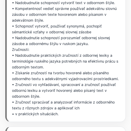
• Nadobudnutie schopností vytvoriť text v odbornom štýle.
• Kompetentnosť vedieť správne používať adekvátnu slovnú
zásobu v odbornom texte hovorenom alebo písanom v
adekvátnom štýle.
• Schopnosť vytvoriť, používať synonymá, pochopiť
sémantické vzťahy v odbornej slovnej zásobe
• Nadobudnutie schopností porozumieť odbornej slovnej
zásobe a odbornému štýlu v ruskom jazyku.
Zručnosti:
• Nadobudnutie praktických zručností z odbornej lexiky a
terminológie ruského jazyka potrebných na efektívnu prácu s
odborným textom.
• Získanie zručností na tvorbu hovorené alebo písaného
odborného textu s adekvátnymi vyjadrovacími prostriedkami.
• Zručnosti vo vyhľadávaní, spracovaní a zručnosť používať
odbornú lexiku a vytvoriť hovorený alebo písaný text v
odbornom štýle.
• Zručnosť spracúvať a analyzovať informácie z odborného
textu z rôznych zdrojov a aplikovať ich
• v praktických situáciách.