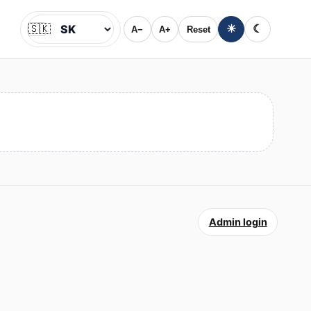
🇸🇰
☀
☾
A−
A+
Reset
Jazyk
Admin login