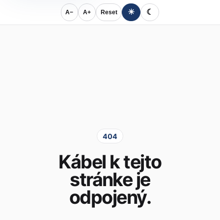
☀
☾
A−
A+
Reset
404
Kábel k tejto
stránke je
odpojený.