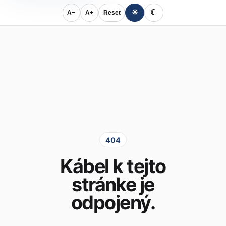
☀
☾
A−
A+
Reset
404
Kábel k tejto
stránke je
odpojený.