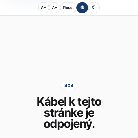
☀
☾
A−
A+
Reset
404
Kábel k tejto
stránke je
odpojený.