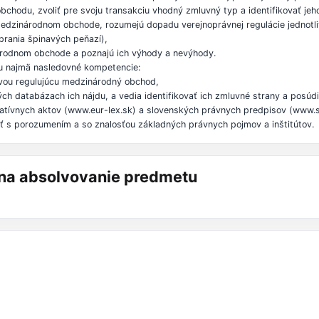
chodu, zvoliť pre svoju transakciu vhodný zmluvný typ a identifikovať jeho
edzinárodnom obchode, rozumejú dopadu verejnoprávnej regulácie jednotli
prania špinavých peňazí),
árodnom obchode a poznajú ich výhody a nevýhody.
u najmä nasledovné kompetencie:
avou regulujúcu medzinárodný obchod,
ch databázach ich nájdu, a vedia identifikovať ich zmluvné strany a posúdiť
latívnych aktov (www.eur-lex.sk) a slovenských právnych predpisov (www.sl
ť s porozumením a so znalosťou základných právnych pojmov a inštitútov.
á na absolvovanie predmetu