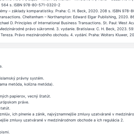
1. 564 s. ISBN 978-80-571-0320-2
émy – základy komparatistiky. Praha: C. H. Beck, 2020. 208 s. ISBN 978
 Transactions. Cheltenham – Northampton: Edward Elgar Publishing, 2020. 
ael D. Principles of International Business Transactions. St. Paul: West
 Medzinárodné právo súkromné. 3. vydanie. Bratislava: C. H. Beck, 2023. 
reza. Právo mezinárodního obchodu. 4. vydání. Praha: Wolters Kluwer, 
e.
islamský právny systém.
iama metóda, kolízna metóda).
ých papierov, vecný štatút.
európskom práve.
tatút.
lúv, ich plnenie a zánik, najvýznamnejšie zmluvy uzatvárané v medzináro
jšie zmluvy uzatvárané v medzinárodnom obchode a ich regulácia 2.
pismi.