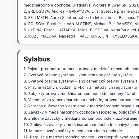
medzinárodnom obchode. Bratislava: Wolters Kluwer SR, 202
2. ERDOSOVÁ, Andrea – GARAYOVÁ, Lilla. Svetové právne syst
3. FELLMETH, Aaron X. Introduction to International Business
4. FOLSOM, Ralph H. – VAN ALSTINE, Michael P. – RAMSEY, Mich
5. LYSINA, Peter - HAŤAPKA, Miloš, BURDOVÁ, Katarína a kol.
6. ROZEHNALOVÁ, Naděžda - VALDHANS, Jiří - KYSELOVSKÁ, Te
Sylabus
1. Pojem, predmet a pramene práva v medzinárodnom obchod
2. Svetové právne systémy – kontinentálny právny systém.
3. Svetové právne systémy – angloamerický právny systém a 
4. Právne vzťahy s cudzím prvkom a metódy ich regulácie (pr
5. Subjekty práva v medzinárodnom obchode, osobný štatút.
6. Vecné práva v medzinárodnom obchode, právna úprava cenn
7. Ochrana duševného vlastníctva v medzinárodnom práve a 
8. Záväzky v medzinárodnom obchode všeobecne, obligačný š
9. Zmluvné záväzky v medzinárodnom obchode – uzatváranie zm
10. Zmluvné záväzky v medzinárodnom obchode – najvýznamne
11. Mimozmluvné záväzky v medzinárodnom obchode.
12. Regulácia medzinárodného obchodu verejnoprávnymi pred