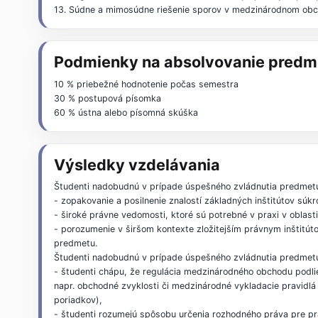
13. Súdne a mimosúdne riešenie sporov v medzinárodnom obc
Podmienky na absolvovanie predm
10 % priebežné hodnotenie počas semestra
30 % postupová písomka
60 % ústna alebo písomná skúška
Výsledky vzdelávania
Študenti nadobudnú v prípade úspešného zvládnutia predmet
- zopakovanie a posilnenie znalostí základných inštitútov sú
- široké právne vedomosti, ktoré sú potrebné v praxi v obla
- porozumenie v širšom kontexte zložitejším právnym inštitú
predmetu.
Študenti nadobudnú v prípade úspešného zvládnutia predmetu
- študenti chápu, že regulácia medzinárodného obchodu pod
napr. obchodné zvyklosti či medzinárodné vykladacie pravidl
poriadkov),
- študenti rozumejú spôsobu určenia rozhodného práva pre prá