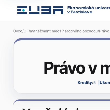
Ekonomická univerz
v Bratislave
Úvod
/
OF
/
manažment medzinárodného obchodu
/
Právo
Právo v
Kredity:
5
Ukon