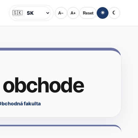
🇸🇰
☀
☾
A−
A+
Reset
Jazyk
 obchode
Obchodná fakulta