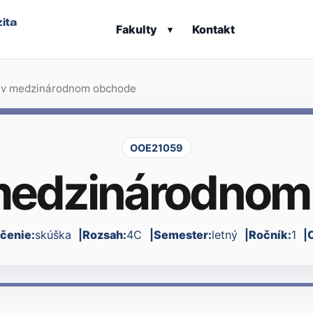
ita
Fakulty
Kontakt
▾
 v medzinárodnom obchode
OOE21059
 medzinárodnom
čenie:
skúška
Rozsah:
4C
Semester:
letný
Ročník:
1