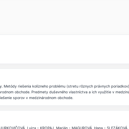
ky. Metódy riešenia kolízneho problému (stretu rôznych právnych poriadko
árodnom obchode. Predmety duševného vlastníctva a ich využitie v medz
Riešenie sporov v medzinárodnom obchode.
- JURKOVIČOVÁ, Lujza - KROPAJ, Marián - MAGUROVÁ, Hana - SLEZÁKOVÁ, 