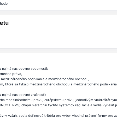
hode.
etu
u najmä nasledovné vedomosti:
kromného práva,
sti medzinárodného podnikania a medzinárodného obchodu,
tom, ktoré sa týkajú medzinárodného obchodu a medzinárodného podnikania 
 najmä nasledovné zručnosti:
lieha medzinárodnému právu, európskemu právu, jednotlivým vnútroštátny
á INCOTERMS; chápu hierarchiu týchto systémov regulácie a vedia vyriešiť 
vny vzťah, vedia definovať kritériá pre výber vhodnej právnej formy pre z