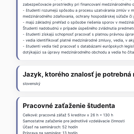
zabezpečovacie prostriedky pri financovaní medzinárodného ob
- študenti rozumejú spôsobu a procesu uzatvárania zmlúv v m
medzinárodného zdaňovania, ochrany hospodárskej súťaže či 
- majú základný prehľad o spôsobe riešenia sporov v medzin
Študenti nadobudnú v prípade úspešného zvládnutia predmet
- študenti získajú schopnosť pracovať s platnou právnou úpr
- vedia identifikovať platné medzinárodné zmluvy, vedia, v aký
- študenti vedia tiež pracovať s databázami európskych legis
dotýkajúci sa úpravy medzinárodného obchodu a vedia ho číta
Jazyk, ktorého znalosť je potrebn
slovenský
Pracovné zaťaženie študenta
Celkové: pracovná záťaž 5 kreditov x 26 h = 130 h
Samostatne zaťaženie pre jednotlivé vzdelávacie činnosti
Účasť na seminároch: 52 hodín
Príprava na semináre: 13 hodín