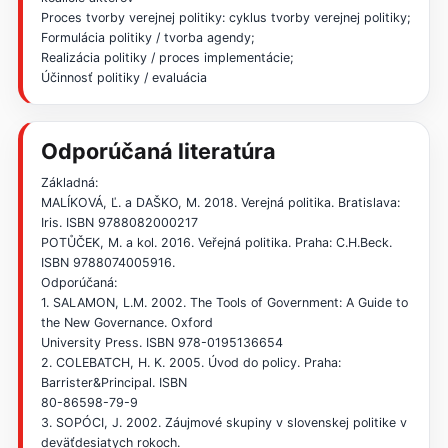
Proces tvorby verejnej politiky: cyklus tvorby verejnej politiky;
Formulácia politiky / tvorba agendy;
Realizácia politiky / proces implementácie;
Účinnosť politiky / evaluácia
Odporúčaná literatúra
Základná:
MALÍKOVÁ, Ľ. a DAŠKO, M. 2018. Verejná politika. Bratislava:
Iris. ISBN 9788082000217
POTŮČEK, M. a kol. 2016. Veřejná politika. Praha: C.H.Beck.
ISBN 9788074005916.
Odporúčaná:
1. SALAMON, L.M. 2002. The Tools of Government: A Guide to
the New Governance. Oxford
University Press. ISBN 978-0195136654
2. COLEBATCH, H. K. 2005. Úvod do policy. Praha:
Barrister&Principal. ISBN
80-86598-79-9
3. SOPÓCI, J. 2002. Záujmové skupiny v slovenskej politike v
deväťdesiatych rokoch.