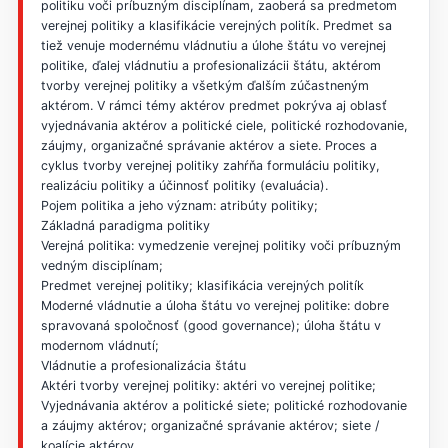
politiku voči príbuzným disciplínam, zaoberá sa predmetom
verejnej politiky a klasifikácie verejných politík. Predmet sa
tiež venuje modernému vládnutiu a úlohe štátu vo verejnej
politike, ďalej vládnutiu a profesionalizácii štátu, aktérom
tvorby verejnej politiky a všetkým ďalším zúčastneným
aktérom. V rámci témy aktérov predmet pokrýva aj oblasť
vyjednávania aktérov a politické ciele, politické rozhodovanie,
záujmy, organizačné správanie aktérov a siete. Proces a
cyklus tvorby verejnej politiky zahŕňa formuláciu politiky,
realizáciu politiky a účinnosť politiky (evaluácia).
Pojem politika a jeho význam: atribúty politiky;
Základná paradigma politiky
Verejná politika: vymedzenie verejnej politiky voči príbuzným
vedným disciplínam;
Predmet verejnej politiky; klasifikácia verejných politík
Moderné vládnutie a úloha štátu vo verejnej politike: dobre
spravovaná spoločnosť (good governance); úloha štátu v
modernom vládnutí;
Vládnutie a profesionalizácia štátu
Aktéri tvorby verejnej politiky: aktéri vo verejnej politike;
Vyjednávania aktérov a politické siete; politické rozhodovanie
a záujmy aktérov; organizačné správanie aktérov; siete /
koalície aktérov