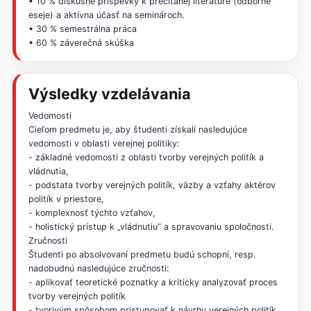
• 10 % diskusné príspevky k prečítanej literatúre (odborné
eseje) a aktívna účasť na seminároch.
• 30 % semestrálna práca
• 60 % záverečná skúška
Výsledky vzdelávania
Vedomosti
Cieľom predmetu je, aby študenti získali nasledujúce
vedomosti v oblasti verejnej politiky:
- základné vedomosti z oblasti tvorby verejných politík a
vládnutia,
- podstata tvorby verejných politík, väzby a vzťahy aktérov
politík v priestore,
- komplexnosť týchto vzťahov,
- holistický prístup k „vládnutiu“ a spravovaniu spoločnosti.
Zručnosti
Študenti po absolvovaní predmetu budú schopní, resp.
nadobudnú nasledujúce zručnosti:
- aplikovať teoretické poznatky a kriticky analyzovať proces
tvorby verejných politík
- tvorivým spôsobom pristupovať k návrhu verejných politík