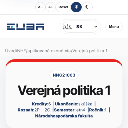
☀
☾
A−
A+
Reset
Jazyk
🇸🇰
Menu
Úvod
/
NHF
/
aplikovaná ekonómia
/
Verejná politika 1
NNG21003
Verejná politika 1
Kredity:
6
Ukončenie:
skúška
Rozsah:
2P + 2C
Semester:
letný
Ročník:
1
Národohospodárska fakulta