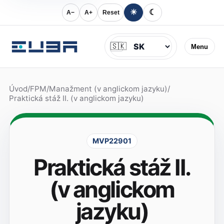
☀
☾
A−
A+
Reset
Jazyk
🇸🇰
Menu
Úvod
/
FPM
/
Manažment (v anglickom jazyku)
/
Praktická stáž II. (v anglickom jazyku)
MVP22901
Praktická stáž II.
(v anglickom
jazyku)