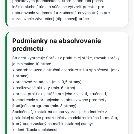
podnikových podmienkach, ktoré nadobudol počas
inžinierskeho štúdia a súčasne vytvoriť priestor pre
dobudovanie vedomostí a zručností, nevyhnutných pre
spracovanie záverečnej (diplomovej) práce.
Podmienky na absolvovanie
predmetu
Študent vypracuje Správu z praktickej stáže, rozsah správy
je minimálne 10 strán:
• podrobne uvedie stručnú charakteristiku spoločnosti (max.
1. strana),
• pracovné zaradenie (min. 0,5 strany),
• realizované aktivity (min. 6 strán),
• prínos praktickej stáže pre jeho znalosti, zručnosti,
kompetencie s prepojením na absolvované predmety
študijného programu (min. 3 strany).
Spoločnosť, kontaktná osoba vypracuje Hodnotenie z
praktickej stáže prostredníctvom elektronického formulára,
ktorý bude zaslaný na mail kontaktnej osoby:
• identifikácia spoločnosti,