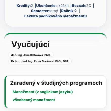
Kredity:
2
Ukončenie:
skúška
Rozsah:
2C
Semester:
letný
Ročník:
2
Fakulta podnikového manažmentu
Vyučujúci
doc. Ing. Jana Blštáková, PhD.
Dr. h. c. prof. Ing. Peter Markovič, PhD., DBA
Zaradený v študijných programoch
Manažment (v anglickom jazyku)
všeobecný manažment