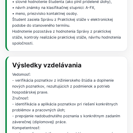
• slovné hodnotenie študenta (ako plnil pridelené úlohy),
• návrh známky na klasifikačnej stupnici: A-FX,
• meno, priezvisko kontaktnej osoby.
Študent zasiela Správu z Praktickej stáže v elektronickej
podobe do stanoveného termínu.
Hodnotenie pozostáva z hodnotenia Správy z praktickej
stáže, kontroly realizácie praktickej stáže, návrhu hodnotenia
spoločnosti.
Výsledky vzdelávania
Vedomosť:
- verifikácia poznatkov z inžinierskeho štúdia a doplnenie
nových poznatkov, rezultujúcich z podmienok a potrieb
hospodárskej praxe.
Zručnosť:
- identifikácia a aplikácia poznatkov pri riešení konkrétnych
problémov a pracovných úloh;
- prepojenie nadobudnutého poznania s konkrétnym zadaním
záverečnej (diplomovej) práce.
Kompetentnosť: