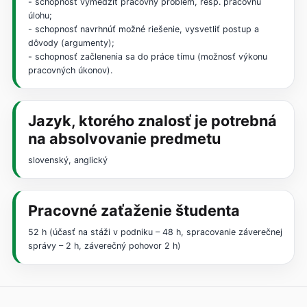
- schopnosť vymedziť pracovný problém, resp. pracovnú
úlohu;
- schopnosť navrhnúť možné riešenie, vysvetliť postup a
dôvody (argumenty);
- schopnosť začlenenia sa do práce tímu (možnosť výkonu
pracovných úkonov).
Jazyk, ktorého znalosť je potrebná
na absolvovanie predmetu
slovenský, anglický
Pracovné zaťaženie študenta
52 h (účasť na stáži v podniku – 48 h, spracovanie záverečnej
správy – 2 h, záverečný pohovor 2 h)