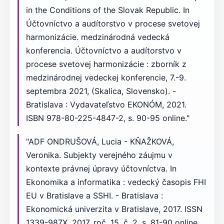
in the Conditions of the Slovak Republic. In
Účtovníctvo a audítorstvo v procese svetovej
harmonizácie. medzinárodná vedecká
konferencia. Účtovníctvo a audítorstvo v
procese svetovej harmonizácie : zborník z
medzinárodnej vedeckej konferencie, 7.-9.
septembra 2021, (Skalica, Slovensko). -
Bratislava : Vydavateľstvo EKONÓM, 2021.
ISBN 978-80-225-4847-2, s. 90-95 online."
"ADF ONDRUŠOVÁ, Lucia - KŇAŽKOVÁ,
Veronika. Subjekty verejného záujmu v
kontexte právnej úpravy účtovníctva. In
Ekonomika a informatika : vedecký časopis FHI
EU v Bratislave a SSHI. - Bratislava :
Ekonomická univerzita v Bratislave, 2017. ISSN
1339-987X, 2017, roč. 15, č. 2, s. 81-90 online.