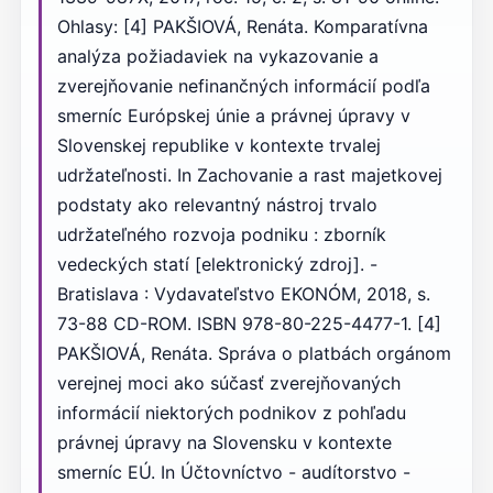
Ohlasy: [4] PAKŠIOVÁ, Renáta. Komparatívna
analýza požiadaviek na vykazovanie a
zverejňovanie nefinančných informácií podľa
smerníc Európskej únie a právnej úpravy v
Slovenskej republike v kontexte trvalej
udržateľnosti. In Zachovanie a rast majetkovej
podstaty ako relevantný nástroj trvalo
udržateľného rozvoja podniku : zborník
vedeckých statí [elektronický zdroj]. -
Bratislava : Vydavateľstvo EKONÓM, 2018, s.
73-88 CD-ROM. ISBN 978-80-225-4477-1. [4]
PAKŠIOVÁ, Renáta. Správa o platbách orgánom
verejnej moci ako súčasť zverejňovaných
informácií niektorých podnikov z pohľadu
právnej úpravy na Slovensku v kontexte
smerníc EÚ. In Účtovníctvo - audítorstvo -