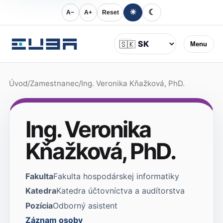
☀
☾
A−
A+
Reset
Jazyk
🇸🇰
Menu
Úvod
/
Zamestnanec
/
Ing. Veronika Kňažková, PhD.
Ing. Veronika
Kňažková, PhD.
Fakulta
Fakulta hospodárskej informatiky
Katedra
Katedra účtovníctva a audítorstva
Pozícia
Odborný asistent
Záznam osoby