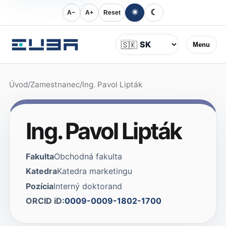
☀
☾
A−
A+
Reset
Jazyk
🇸🇰
Menu
Úvod
/
Zamestnanec
/
Ing. Pavol Lipták
Ing. Pavol Lipták
Fakulta
Obchodná fakulta
Katedra
Katedra marketingu
Pozícia
Interný doktorand
ORCID iD:
0009-0009-1802-1700