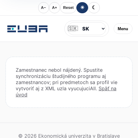
☀
☾
A−
A+
Reset
Jazyk
🇸🇰
Menu
Zamestnanec nebol nájdený. Spustite
synchronizáciu študijného programu aj
zamestnancov; pri predmetoch sa profil vie
vytvoriť aj z XML uzla vyucujuciAll.
Späť na
úvod
© 2026 Ekonomická univerzita v Bratislave