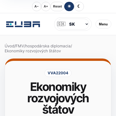
☀
☾
A−
A+
Reset
Jazyk
🇸🇰
Menu
Úvod
/
FMV
/
hospodárska diplomacia
/
Ekonomiky rozvojových štátov
VVA22004
Ekonomiky
rozvojových
štátov