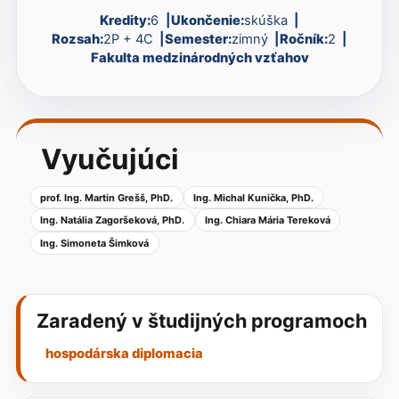
Kredity:
6
Ukončenie:
skúška
Rozsah:
2P + 4C
Semester:
zimný
Ročník:
2
Fakulta medzinárodných vzťahov
Vyučujúci
prof. Ing. Martin Grešš, PhD.
Ing. Michal Kunička, PhD.
Ing. Natália Zagoršeková, PhD.
Ing. Chiara Mária Tereková
Ing. Simoneta Šimková
Zaradený v študijných programoch
hospodárska diplomacia