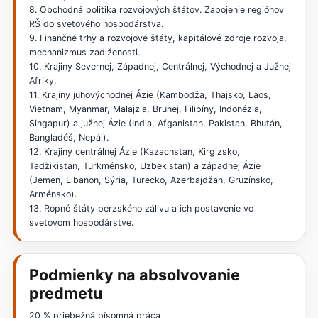
8. Obchodná politika rozvojových štátov. Zapojenie regiónov
RŠ do svetového hospodárstva.
9. Finančné trhy a rozvojové štáty, kapitálové zdroje rozvoja,
mechanizmus zadlženosti.
10. Krajiny Severnej, Západnej, Centrálnej, Východnej a Južnej
Afriky.
11. Krajiny juhovýchodnej Ázie (Kambodža, Thajsko, Laos,
Vietnam, Myanmar, Malajzia, Brunej, Filipíny, Indonézia,
Singapur) a južnej Ázie (India, Afganistan, Pakistan, Bhután,
Bangladéš, Nepál).
12. Krajiny centrálnej Ázie (Kazachstan, Kirgizsko,
Tadžikistan, Turkménsko, Uzbekistan) a západnej Ázie
(Jemen, Libanon, Sýria, Turecko, Azerbajdžan, Gruzínsko,
Arménsko).
13. Ropné štáty perzského zálivu a ich postavenie vo
svetovom hospodárstve.
Podmienky na absolvovanie
predmetu
20 % priebežná písomná práca